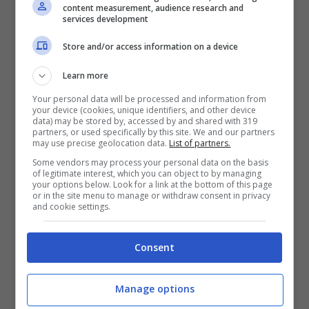
content measurement, audience research and
services development
Store and/or access information on a device
Learn more
Your personal data will be processed and information from
your device (cookies, unique identifiers, and other device
data) may be stored by, accessed by and shared with 319
partners, or used specifically by this site. We and our partners
may use precise geolocation data.
List of partners.
Some vendors may process your personal data on the basis
of legitimate interest, which you can object to by managing
your options below. Look for a link at the bottom of this page
or in the site menu to manage or withdraw consent in privacy
and cookie settings.
La nuova serie Netflix (Fonte: Instagram)
Consent
Fedeltà
è ambientata tra
Milano e Rimini
e
racconta la storia di un matrimonio, quello di
Carlo e Margherita
. Lui è un professore part-
Manage options
time di scrittura creativa, lei è un architetto