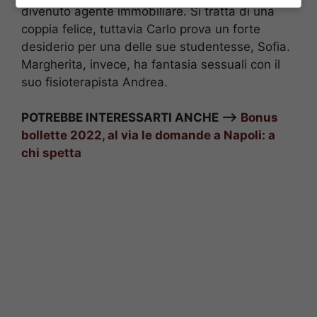
divenuto agente immobiliare. Si tratta di una
coppia felice, tuttavia Carlo prova un forte
desiderio per una delle sue studentesse, Sofia.
Margherita, invece, ha fantasia sessuali con il
suo fisioterapista Andrea.
POTREBBE INTERESSARTI ANCHE —>
Bonus
bollette 2022, al via le domande a Napoli: a
chi spetta