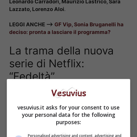
Leonardo Carradori, Maurizio Lastrico, Sara
Lazzato, Lorenzo Aloi
.
LEGGI ANCHE —>
GF Vip, Sonia Bruganelli ha
deciso: pronta a lasciare il programma?
La trama della nuova
serie di Netflix:
“Fedeltà”
vesuvius.it asks for your consent to use
your personal data for the following
purposes:
Personalised advertising and content, advertising and