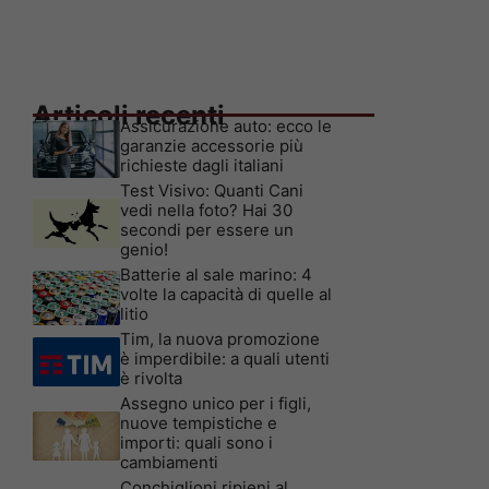
Articoli recenti
Assicurazione auto: ecco le
garanzie accessorie più
richieste dagli italiani
Test Visivo: Quanti Cani
vedi nella foto? Hai 30
secondi per essere un
genio!
Batterie al sale marino: 4
volte la capacità di quelle al
litio
Tim, la nuova promozione
è imperdibile: a quali utenti
è rivolta
Assegno unico per i figli,
nuove tempistiche e
importi: quali sono i
cambiamenti
Conchiglioni ripieni al