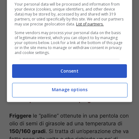
Your personal data will be processed and information from
impastare ed aggiungere ad una ad una le uova
your device (cookies, unique identifiers, and other device
data) may be stored by, accessed by and shared with 319
e successivamente i tuorli. Versare il liquore, le
partners, or used specifically by this site. We and our partners
scorze di arancia e limone grattugiate.
Lavorare
may use precise geolocation data.
List of partners.
il composto
fino ad ottenere l’impasto liscio ed
Some vendors may process your personal data on the basis
omogeneo da far
riposare per circa 30 minuti
of legitimate interest, which you can object to by managing
your options below. Look for a link at the bottom of this page
a temperatura ambiente. Successivamente
or in the site menu to manage or withdraw consent in privacy
and cookie settings.
andare a tagliare in piccoli pezzetti l’impasto per
creare le “palline” che andranno fritte
successivamente. Ricorda di distanziarle tra
Consent
loro per evitare che si attacchino.
Manage options
LEGGI ANCHE >>>
GF Vip, Sonia Bruganelli ha
deciso: pronta a lasciare il programma?
Friggere
le “palline” ottenute in una pentola con
olio di semi di girasole ad una temperatura di
150/160 gradi
. Si tratta di un’operazione che va
fatta poco alla volta e che richiede un po’ di