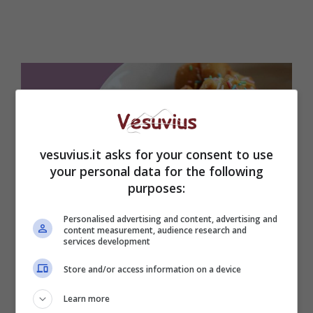
vesuvius.it asks for your consent to use
your personal data for the following
purposes:
Personalised advertising and content, advertising and
Uno dei dolci tipici napoletani delle feste natalizie (via pixabay)
content measurement, audience research and
services development
Setacciare la farina 00
e creare la solita
Store and/or access information on a device
fontanella dove poter aggiungere un pizzico di
sale, lo zucchero, il bicarbonato ed il burro
Learn more
precedentemente tagliato a dadini. Iniziare ad