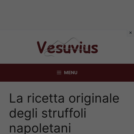
Vai
al
contenuto
MENU
La ricetta originale
degli struffoli
napoletani