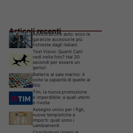
Articoli recenti
Assicurazione auto: ecco le
garanzie accessorie più
richieste dagli italiani
Test Visivo: Quanti Cani
vedi nella foto? Hai 30
secondi per essere un
genio!
Batterie al sale marino: 4
volte la capacità di quelle al
litio
Tim, la nuova promozione
è imperdibile: a quali utenti
è rivolta
Assegno unico per i figli,
nuove tempistiche e
importi: quali sono i
cambiamenti
Conchiglioni ripieni al