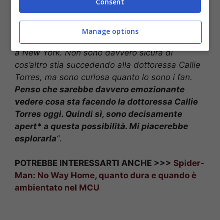
Consent
pensare ad un suo ritorno nella serie.
“Se le
stelle si allineassero in un modo che tutto abbia
un senso, assolutamente.
Amo la mia famiglia
Manage options
di Grey’s Anatomy
. […] Immagino che Callie sia
a New York. Non sono davvero sicura di
cos’altro stia succedendo alla dottoressa Callie
Torres, ma sono curiosa quanto lo sono i fan.
Penso che sarebbe davvero emozionante
vedere cosa sta facendo la dottoressa Callie
Torres oggi. Quindi sì, sono decisamente
apert* a questa possibilità. Mi piacerebbe
esplorarla
“
.
POTREBBE INTERESSARTI ANCHE >>>
Spider-
Man: No Way Home, quanto dura e quando è
ambientato nel MCU