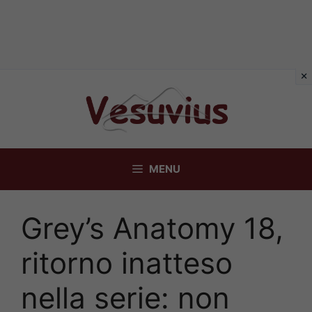
Vai
al
contenuto
MENU
Grey’s Anatomy 18,
ritorno inatteso
nella serie: non