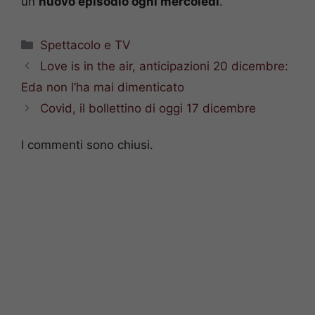
un
nuovo episodio ogni mercoledì
.
Categorie
Spettacolo e TV
Love is in the air, anticipazioni 20 dicembre:
Eda non l’ha mai dimenticato
Covid, il bollettino di oggi 17 dicembre
I commenti sono chiusi.