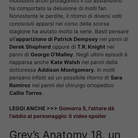
moltissimi attori protagonisti il cui abbandono
ha comportato la delusione di molti fan.
Nonostante le perdite, il ritorno di diversi volti
conosciuti apparsi nel corso della scorsa
stagione ha aiutato molto la serie. Basti pensare
all’
apparizione di Patrick Dempsey
nei panni di
Derek Shepherd
oppure di
T.R. Knight
nei
panni di
George O’Malley
. Negli ultimi episodi è
riapparsa anche
Kate Walsh
nei panni della
dottoressa
Addison Montgomery
. In molti
pensano infatti ad un possibile ritorno di
Sara
Ramirez
nei panni del chirurgo ortopedico
Callie Torres
.
LEGGI ANCHE >>>
Gomorra 5, l’attore dà
l’addio al personaggio: il video spoiler
Grey’s Anatomy 18, un