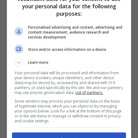
your personal data for the following
purposes:
Personalised advertising and content, advertising and
content measurement, audience research and
services development
Store and/or access information on a device
Le parole dell’attrice Sara Ramirez che ha interpretato Callie
Torres (via social)
Learn more
L’artista
Sara Ramirez
ha lasciato
Grey’s
Your personal data will be processed and information from
your device (cookies, unique identifiers, and other device
Anatomy
alla fine della
12esima stagione
.
data) may be stored by, accessed by and shared with 319
Nella storia
il suo personaggio si è trasferito a
partners, or used specifically by this site. We and our partners
may use precise geolocation data.
List of partners.
New York
. Per questo molti fan della serie
Some vendors may process your personal data on the basis
pensano che potrebbe tornare come
guest star
of legitimate interest, which you can object to by managing
nella stagione 18
. Proprio Ramirez ha parlato di
your options below. Look for a link at the bottom of this page
or in the site menu to manage or withdraw consent in privacy
un suo possibile ritorno in
Grey’s Anatomy
.
and cookie settings.
Ramirez ha rilasciato un’intervista a Glamour
durante la quale ha fatto capire chiaramente di