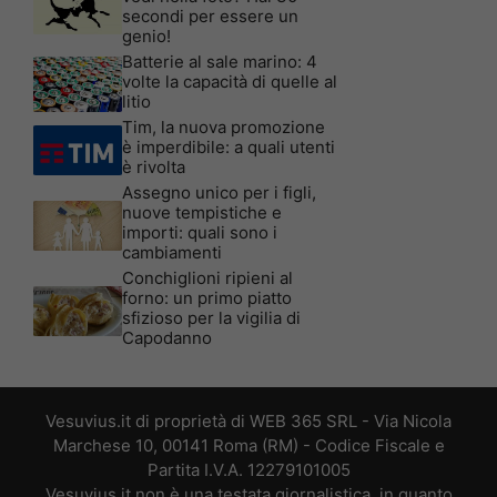
secondi per essere un
genio!
Batterie al sale marino: 4
volte la capacità di quelle al
litio
Tim, la nuova promozione
è imperdibile: a quali utenti
è rivolta
Assegno unico per i figli,
nuove tempistiche e
importi: quali sono i
cambiamenti
Conchiglioni ripieni al
forno: un primo piatto
sfizioso per la vigilia di
Capodanno
Vesuvius.it di proprietà di WEB 365 SRL - Via Nicola
Marchese 10, 00141 Roma (RM) - Codice Fiscale e
Partita I.V.A. 12279101005
Vesuvius.it non è una testata giornalistica, in quanto