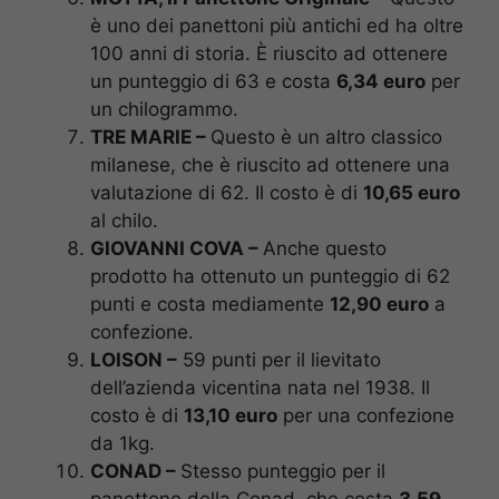
è uno dei panettoni più antichi ed ha oltre
100 anni di storia. È riuscito ad ottenere
un punteggio di 63 e costa
6,34 euro
per
un chilogrammo.
TRE MARIE –
Questo è un altro classico
milanese, che è riuscito ad ottenere una
valutazione di 62. Il costo è di
10,65 euro
al chilo.
GIOVANNI COVA –
Anche questo
prodotto ha ottenuto un punteggio di 62
punti e costa mediamente
12,90 euro
a
confezione.
LOISON –
59 punti per il lievitato
dell’azienda vicentina nata nel 1938. Il
costo è di
13,10 euro
per una confezione
da 1kg.
CONAD –
Stesso punteggio per il
panettone della Conad, che costa
3,59