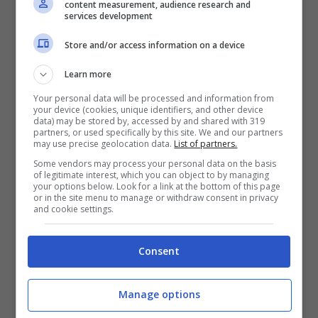
content measurement, audience research and
services development
Store and/or access information on a device
Learn more
Your personal data will be processed and information from
your device (cookies, unique identifiers, and other device
data) may be stored by, accessed by and shared with 319
partners, or used specifically by this site. We and our partners
may use precise geolocation data.
List of partners.
MAINA –
Al primo posto di questa
Some vendors may process your personal data on the basis
speciale classifica troviamo il lievitato
of legitimate interest, which you can object to by managing
your options below. Look for a link at the bottom of this page
della Maina. Infatti il prodotto dell’azienda
or in the site menu to manage or withdraw consent in privacy
torinese ha totalizzato
71 punti
ed ha
and cookie settings.
ricevuto il bollino di «miglior acquisto».
Inoltre il prezzo al chilo è di
5,32 euro
.
Consent
VERGANI, IL PANETTONE DI MILANO –
Sul secondo gradino del podio troviamo
Manage options
la storica marca meneghina Vergani. Il
costo di questo prodotto è di
13,95