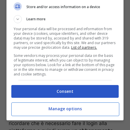
Store and/or access information on a device
Napoli-Atalanta, in programma alle ore 20:45,
sarà visibile su
DAZN
e
Sky
. La
Learn more
piattaforma
streaming
trasmetterà
la
diretta
dei novanta minuti, accessibile sia da
Your personal data will be processed and information from
your device (cookies, unique identifiers, and other device
smart tv che da dispositivi mobili (smartphone e
data) may be stored by, accessed by and shared with 319
partners, or used specifically by this site. We and our partners
tablet) scaricando l’applicazione ufficiale. Per
may use precise geolocation data.
List of partners.
chi invece seguirà la sfida di Serie A dal proprio
Some vendors may process your personal data on the basis
pc o notebook, niente di più semplice: visitate il
of legitimate interest, which you can object to by managing
your options below. Look for a link at the bottom of this page
sito ufficiale di DAZN e selezionate l’evento che
or in the site menu to manage or withdraw consent in privacy
vi interessa guardare. Ancora, è possibile
and cookie settings.
utilizzare la propria console di ultima
generazione (PlayStation o Xbox) oppure
Consent
dispositivi quali Amazon Fire Stick o Google
Chromecast, senza dimenticare l’opzione del
Manage options
TIMVISION Box. Tantissimi metodi per seguire la
vostra squadra del cuore, ma è importante
ricordare che è necessario fare il login alla