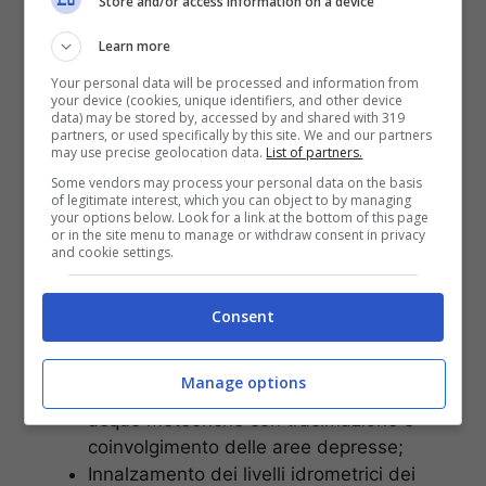
Store and/or access information on a device
Learn more
Your personal data will be processed and information from
Allerta meteo gialla
your device (cookies, unique identifiers, and other device
data) may be stored by, accessed by and shared with 319
partners, or used specifically by this site. We and our partners
L’avviso prevede
fenomeni di impatto al suolo
may use precise geolocation data.
List of partners.
come:
Some vendors may process your personal data on the basis
of legitimate interest, which you can object to by managing
your options below. Look for a link at the bottom of this page
Ruscellamenti superficiali e possibili
or in the site menu to manage or withdraw consent in privacy
and cookie settings.
fenomeni di trasporto di materiale;
Possibili allagamenti di locali interrati e di
quelli a pian terreno;
Consent
Scorrimento superficiale delle acque nelle
sedi stradali, possibili fenomeni di
Manage options
rigurgito dei sistemi di smaltimento delle
acque meteoriche con tracimazione e
coinvolgimento delle aree depresse;
Innalzamento dei livelli idrometrici dei