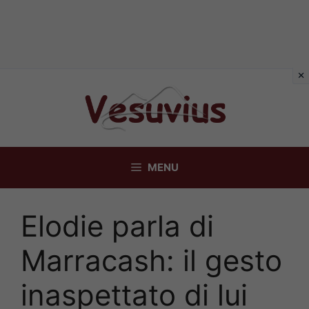
Vai
al
contenuto
MENU
Elodie parla di
Marracash: il gesto
inaspettato di lui