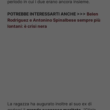
periodo in cui i due erano ancora insieme.
POTREBBE INTERESSARTI ANCHE >>>
Belen
Rodriguez e Antonino Spinalbese sempre più
lontani: è crisi nera
La ragazza ha augurato inoltre al suo ex di
godersi il
grande successo meritato
.
“Glielo