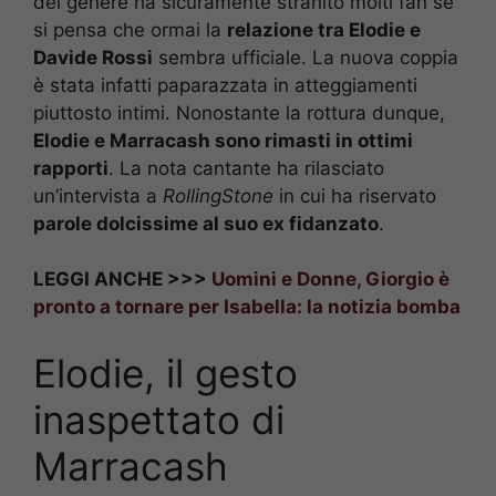
del genere ha sicuramente stranito molti fan se
si pensa che ormai la
relazione tra Elodie e
Davide Rossi
sembra ufficiale. La nuova coppia
è stata infatti paparazzata in atteggiamenti
piuttosto intimi. Nonostante la rottura dunque,
Elodie e Marracash sono rimasti in ottimi
rapporti
. La nota cantante ha rilasciato
un’intervista a
RollingStone
in cui ha riservato
parole dolcissime al suo ex fidanzato
.
LEGGI ANCHE >>>
Uomini e Donne, Giorgio è
pronto a tornare per Isabella: la notizia bomba
Elodie, il gesto
inaspettato di
Marracash