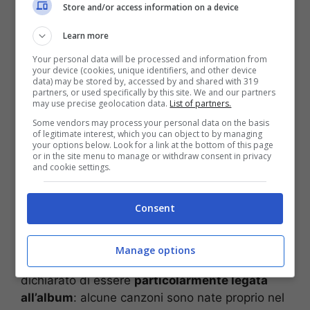
Store and/or access information on a device
Learn more
La foto pubblicata da Marracash insieme alla sua ex fidanzata
(via social)
Your personal data will be processed and information from
your device (cookies, unique identifiers, and other device
data) may be stored by, accessed by and shared with 319
Elodie
ha riservato
parole piene di affetto
nei
partners, or used specifically by this site. We and our partners
may use precise geolocation data.
List of partners.
confronti del suo ormai ex fidanzato
Some vendors may process your personal data on the basis
Marracash
. I due sono in ottimi rapporti e la
of legitimate interest, which you can object to by managing
ragazza ha tenuto a precisare di aver vissuto
your options below. Look for a link at the bottom of this page
or in the site menu to manage or withdraw consent in privacy
momenti con il suo compagno condividendo:
“la
and cookie settings.
profondità l’intelligenza, la consapevolezza che
le favole non esistono e che la realtà è molto
Consent
più bella, ricca e sfaccettata”
. La famosa
cantante ha dichiarato che il rapper è
“un
artista e un essere umano incredibile”
. In
Manage options
merito al disco appena uscito, Elodie ha
dichiarato di essere
particolarmente legata
all’album
: alcune canzoni sono nate proprio nel