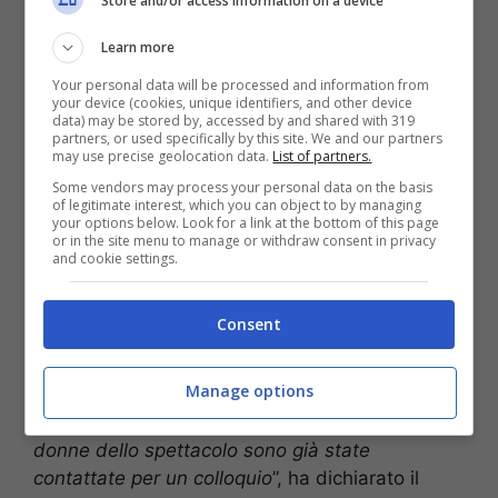
Store and/or access information on a device
Learn more
Maria De Filippi alla conduzione del programma in onda su
Your personal data will be processed and information from
Canale 5 (via screenshot)
your device (cookies, unique identifiers, and other device
data) may be stored by, accessed by and shared with 319
partners, or used specifically by this site. We and our partners
Sono molti i programmi televisivi che dopo aver
may use precise geolocation data.
List of partners.
esordito con una versione
Nip
, hanno poi
Some vendors may process your personal data on the basis
deciso di passare anche a quella vip, come ad
of legitimate interest, which you can object to by managing
your options below. Look for a link at the bottom of this page
esempio
Temptation Island
e il
GF
. Pare dunque
or in the site menu to manage or withdraw consent in privacy
che anche la famosa trasmissione pomeridiana
and cookie settings.
condotta da
Maria De Filippi
ha deciso di
apportare importanti novità. A lanciare lo scoop
Consent
è stato l’esperto di gossip,
Amedeo Venza
, che
si dichiara sicuro dell’incredibile indiscrezione.
Manage options
“
È sempre più vicina e concreta l’idea dell’arrivo
di Uomini e Donne in versione Vip! Alcune
donne dello spettacolo sono già state
contattate per un colloquio
”, ha dichiarato il