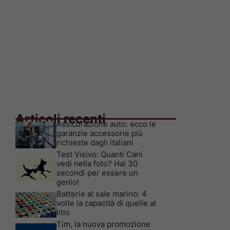
Articoli recenti
Assicurazione auto: ecco le
garanzie accessorie più
richieste dagli italiani
Test Visivo: Quanti Cani
vedi nella foto? Hai 30
secondi per essere un
genio!
Batterie al sale marino: 4
volte la capacità di quelle al
litio
Tim, la nuova promozione