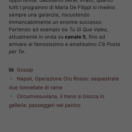
opportunità. Sabbiamo bene, infatti, quanto
tutti i programmi di Maria De Filippi si rivelino
sempre una garanzia, riscuotendo
immancabilmente un enorme successo.
Partendo ad esempio da
Tu Sì Que Vales
,
attualmente in onda su
canale 5
, fino ad
arrivare al famosissimo e amatissimo
C’è Posta
per Te
.
Categorie
Gossip
Napoli, Operazione Oro Rosso: sequestrate
due tonnellate di rame
Circumvesuviana, il treno si blocca in
galleria: passeggeri nel panico