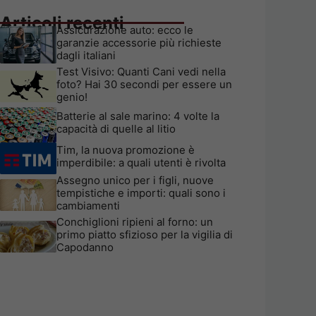
Articoli recenti
Assicurazione auto: ecco le
garanzie accessorie più richieste
dagli italiani
Test Visivo: Quanti Cani vedi nella
foto? Hai 30 secondi per essere un
genio!
Batterie al sale marino: 4 volte la
capacità di quelle al litio
Tim, la nuova promozione è
imperdibile: a quali utenti è rivolta
Assegno unico per i figli, nuove
tempistiche e importi: quali sono i
cambiamenti
Conchiglioni ripieni al forno: un
primo piatto sfizioso per la vigilia di
Capodanno