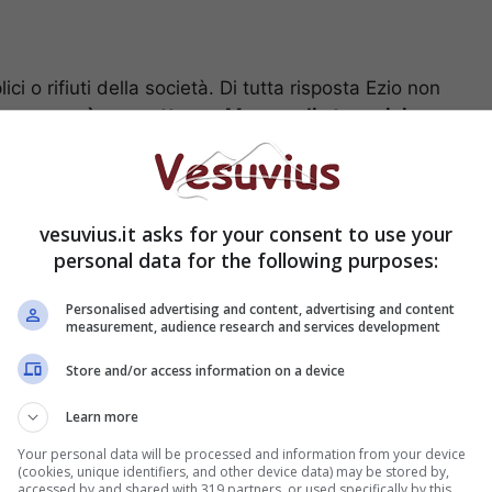
ci o rifiuti della società. Di tutta risposta Ezio non
 e
non può permettere a Moreau di stare vicino
 successo tra Ezio e Gloria e cosa decideranno di
ate.
al Sole, anticipazioni 27 ottobre: Filippo
vesuvius.it asks for your consent to use your
personal data for the following purposes:
nore 6, la decisione di
Personalised advertising and content, advertising and content
measurement, audience research and services development
succederà
Store and/or access information on a device
Learn more
Your personal data will be processed and information from your device
(cookies, unique identifiers, and other device data) may be stored by,
accessed by and shared with 319 partners, or used specifically by this