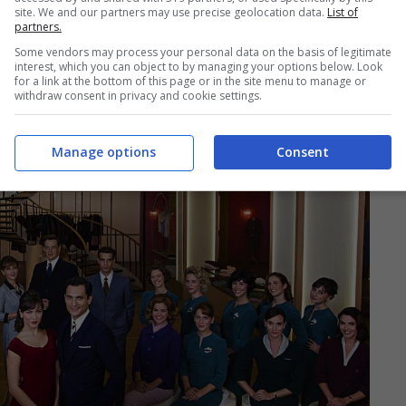
site. We and our partners may use precise geolocation data.
List of
partners.
Some vendors may process your personal data on the basis of legitimate
interest, which you can object to by managing your options below. Look
for a link at the bottom of this page or in the site menu to manage or
withdraw consent in privacy and cookie settings.
Manage options
Consent