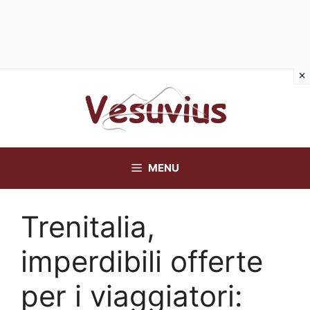
Vai
al
contenuto
MENU
Trenitalia,
imperdibili offerte
per i viaggiatori: