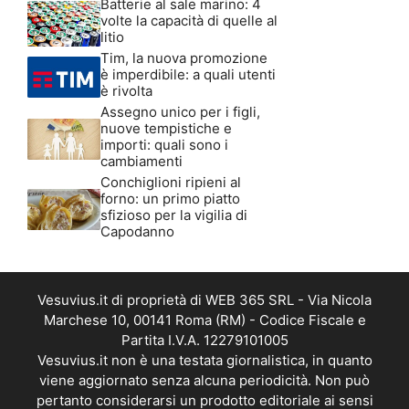
Batterie al sale marino: 4
volte la capacità di quelle al
litio
Tim, la nuova promozione
è imperdibile: a quali utenti
è rivolta
Assegno unico per i figli,
nuove tempistiche e
importi: quali sono i
cambiamenti
Conchiglioni ripieni al
forno: un primo piatto
sfizioso per la vigilia di
Capodanno
Vesuvius.it di proprietà di WEB 365 SRL - Via Nicola
Marchese 10, 00141 Roma (RM) - Codice Fiscale e
Partita I.V.A. 12279101005
Vesuvius.it non è una testata giornalistica, in quanto
viene aggiornato senza alcuna periodicità. Non può
pertanto considerarsi un prodotto editoriale ai sensi