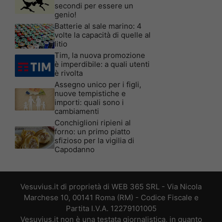
secondi per essere un
genio!
Batterie al sale marino: 4
volte la capacità di quelle al
litio
Tim, la nuova promozione
è imperdibile: a quali utenti
è rivolta
Assegno unico per i figli,
nuove tempistiche e
importi: quali sono i
cambiamenti
Conchiglioni ripieni al
forno: un primo piatto
sfizioso per la vigilia di
Capodanno
Vesuvius.it di proprietà di WEB 365 SRL - Via Nicola
Marchese 10, 00141 Roma (RM) - Codice Fiscale e
Partita I.V.A. 12279101005
Vesuvius.it non è una testata giornalistica, in quanto