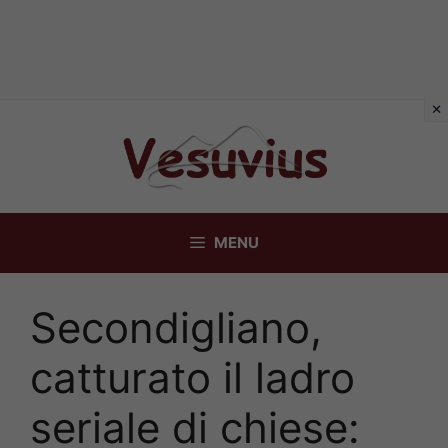
Vai
al
contenuto
MENU
Secondigliano,
catturato il ladro
seriale di chiese: