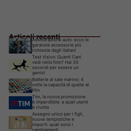
Articoli recenti
Assicurazione auto: ecco le
garanzie accessorie più
richieste dagli italiani
Test Visivo: Quanti Cani
vedi nella foto? Hai 30
secondi per essere un
genio!
Batterie al sale marino: 4
volte la capacità di quelle al
litio
Tim, la nuova promozione
è imperdibile: a quali utenti
è rivolta
Assegno unico per i figli,
nuove tempistiche e
importi: quali sono i
cambiamenti