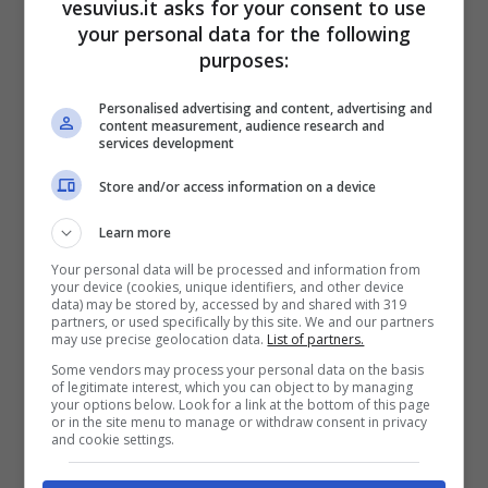
vesuvius.it asks for your consent to use
your personal data for the following
purposes:
Personalised advertising and content, advertising and
content measurement, audience research and
services development
Store and/or access information on a device
Gli scavi di Ercolano
Learn more
Chi era l’uomo ritrovato
? Lo scheletro
Your personal data will be processed and information from
your device (cookies, unique identifiers, and other device
appartiene ad un
maschio di età matura, tra i
data) may be stored by, accessed by and shared with 319
partners, or used specifically by this site. We and our partners
40 e i 45 anni
al momento della morte. I resti
may use precise geolocation data.
List of partners.
sono stati ritrovati alla base dell’altissimo muro
Some vendors may process your personal data on the basis
di pietra lavica che oggi chiude l’antico fronte a
of legitimate interest, which you can object to by managing
mare. La posizione era riversa con la testa
your options below. Look for a link at the bottom of this page
or in the site menu to manage or withdraw consent in privacy
all’indietro in direzione del mare, intorno a sé
and cookie settings.
pesanti legni carbonizzati. La trave di un tetto –
ritrovata nel luogo della scoperta – potrebbe