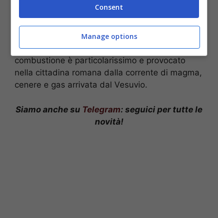
Consent
aver sfondato la testa dell’uomo al momento del
crollo.
Le ossa sono di un colore rosso acceso
a causa dell’impronta lasciata dal sangue della
Manage options
vittima, spiega l’archeologo. Questo processo di
combustione è particolarissimo e provocato
nella cittadina romana dalla corrente di magma,
cenere e gas arrivata dal Vesuvio.
Siamo anche su
Telegram
: seguici per tutte le
novità!