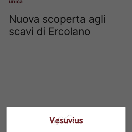
unica
Nuova scoperta agli
scavi di Ercolano