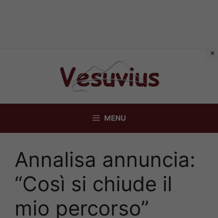
Vai
al
contenuto
MENU
Annalisa annuncia:
“Così si chiude il
mio percorso”