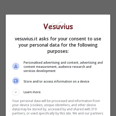
vesuvius.it asks for your consent to use
your personal data for the following
purposes:
Personalised advertising and content, advertising and
content measurement, audience research and
services development
Annalisa (Getty Images)
Store and/or access information on a device
Adesso c’è
Eva + Eva
, il singolo lanciato con
Learn more
Rose Villain. In un’intervista ai microfoni di
Your personal data will be processed and information from
Amazon Music
Annalisa
ha fatto
your device (cookies, unique identifiers, and other device
un’interessante
rivelazione
su questa canzone:
data) may be stored by, accessed by and shared with 319
partners, or used specifically by this site. We and our partners
“Eva + Eva è il mio nuovo singolo in una