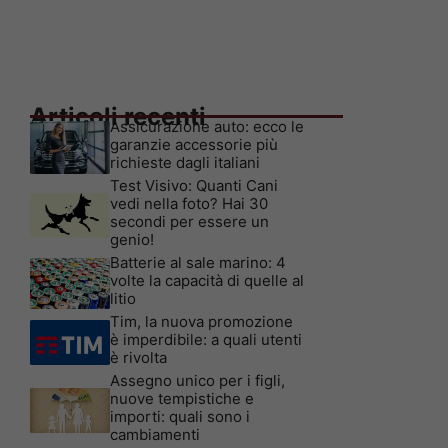
Articoli recenti
Assicurazione auto: ecco le
garanzie accessorie più
richieste dagli italiani
Test Visivo: Quanti Cani
vedi nella foto? Hai 30
secondi per essere un
genio!
Batterie al sale marino: 4
volte la capacità di quelle al
litio
Tim, la nuova promozione
è imperdibile: a quali utenti
è rivolta
Assegno unico per i figli,
nuove tempistiche e
importi: quali sono i
cambiamenti