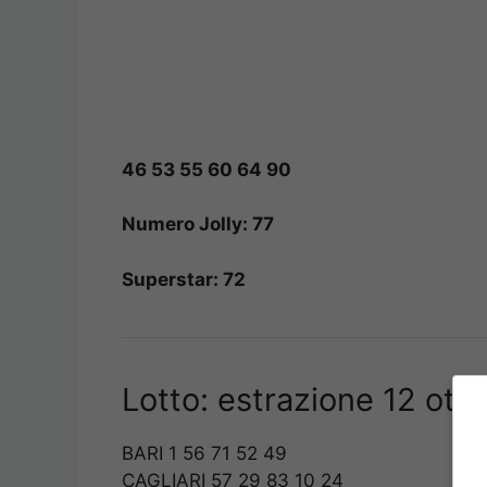
46 53 55 60 64 90
Numero Jolly: 77
Superstar: 72
Lotto: estrazione 12 ott
BARI 1 56 71 52 49
CAGLIARI 57 29 83 10 24