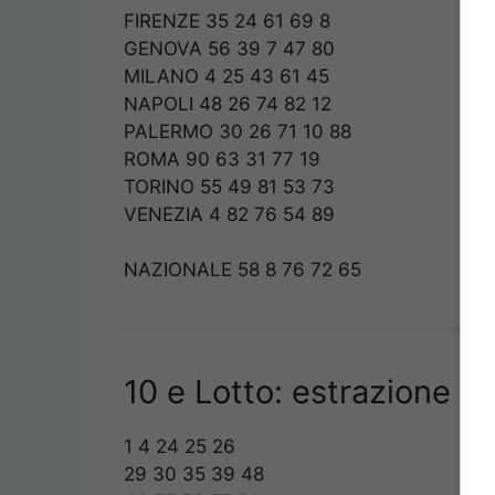
FIRENZE 35 24 61 69 8
GENOVA 56 39 7 47 80
MILANO 4 25 43 61 45
NAPOLI 48 26 74 82 12
PALERMO 30 26 71 10 88
ROMA 90 63 31 77 19
TORINO 55 49 81 53 73
VENEZIA 4 82 76 54 89
NAZIONALE 58 8 76 72 65
10 e Lotto: estrazione de
1 4 24 25 26
29 30 35 39 48