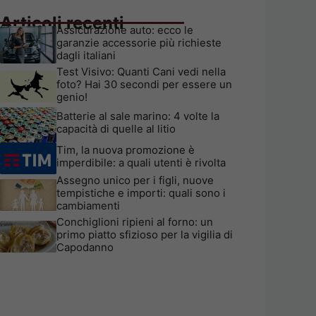
Articoli recenti
Assicurazione auto: ecco le
garanzie accessorie più richieste
dagli italiani
Test Visivo: Quanti Cani vedi nella
foto? Hai 30 secondi per essere un
genio!
Batterie al sale marino: 4 volte la
capacità di quelle al litio
Tim, la nuova promozione è
imperdibile: a quali utenti è rivolta
Assegno unico per i figli, nuove
tempistiche e importi: quali sono i
cambiamenti
Conchiglioni ripieni al forno: un
primo piatto sfizioso per la vigilia di
Capodanno