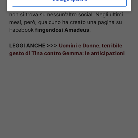
Civitillo. L’account, l’unico gestito dalla coppia,
non si trova su nessun’altro social. Negli ultimi
mesi, però, qualcuno ha creato una pagina su
Facebook
fingendosi Amadeus
.
LEGGI ANCHE >>>
Uomini e Donne, terribile
gesto di Tina contro Gemma: le anticipazioni