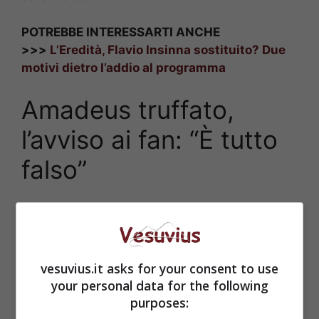
POTREBBE INTERESSARTI ANCHE
>>>
L’Eredità, Flavio Insinna sostituito? Due
motivi dietro l’addio al programma
Amadeus truffato,
l’avviso ai fan: “È tutto
falso”
vesuvius.it asks for your consent to use
your personal data for the following
purposes: