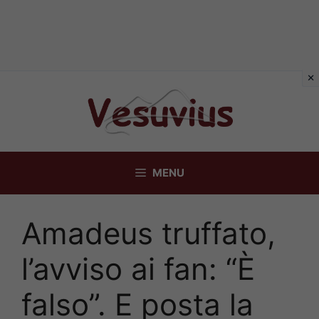
Vai
al
contenuto
MENU
Amadeus truffato,
l’avviso ai fan: “È
falso”. E posta la