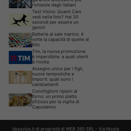
richieste dagli italiani
Test Visivo: Quanti Cani
vedi nella foto? Hai 30
secondi per essere un
genio!
Batterie al sale marino: 4
volte la capacità di quelle al
litio
Tim, la nuova promozione
è imperdibile: a quali utenti
è rivolta
Assegno unico per i figli,
nuove tempistiche e
importi: quali sono i
cambiamenti
Conchiglioni ripieni al
forno: un primo piatto
sfizioso per la vigilia di
Capodanno
Vesuvius.it di proprietà di WEB 365 SRL - Via Nicola