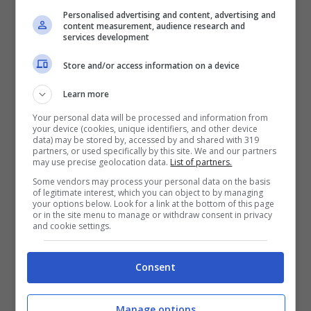
Personalised advertising and content, advertising and
content measurement, audience research and
services development
Store and/or access information on a device
Learn more
Your personal data will be processed and information from
your device (cookies, unique identifiers, and other device
data) may be stored by, accessed by and shared with 319
partners, or used specifically by this site. We and our partners
may use precise geolocation data.
List of partners.
Some vendors may process your personal data on the basis
of legitimate interest, which you can object to by managing
your options below. Look for a link at the bottom of this page
or in the site menu to manage or withdraw consent in privacy
and cookie settings.
L’annuncio social di Amadeus sulla truffa ai suoi danni (via
social)
Consent
Il conduttore della Rai, in queste ore, ha postato
una storia sul profilo
Instagram
verificato e
condiviso con la sua dolce metà, Giovanna
Manage options