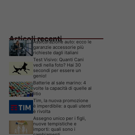
Articoli recenti
Assicurazione auto: ecco le
garanzie accessorie più
richieste dagli italiani
Test Visivo: Quanti Cani
vedi nella foto? Hai 30
secondi per essere un
genio!
Batterie al sale marino: 4
volte la capacità di quelle al
litio
Tim, la nuova promozione
è imperdibile: a quali utenti
è rivolta
Assegno unico per i figli,
nuove tempistiche e
importi: quali sono i
cambiamenti