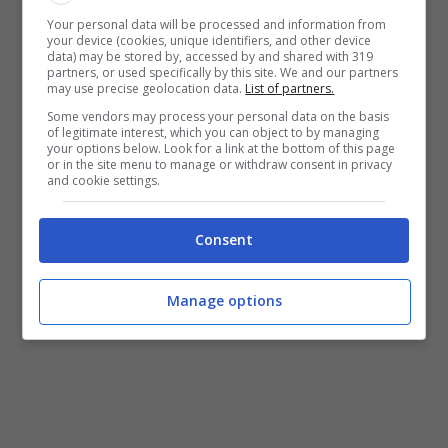
fortuna riscontrare feriti o lesioni alle persone.
Your personal data will be processed and information from
your device (cookies, unique identifiers, and other device
Sul posto presenti i Vigili del Fuoco, i quali
data) may be stored by, accessed by and shared with 319
hanno subito messo in sicurezza la zona.
partners, or used specifically by this site. We and our partners
may use precise geolocation data.
List of partners.
Riscontrata anche la causa della deflagrazione,
Some vendors may process your personal data on the basis
dovuta alla perdita di gas che ha saturato
of legitimate interest, which you can object to by managing
l’ambiente e successivamente innescato
your options below. Look for a link at the bottom of this page
or in the site menu to manage or withdraw consent in privacy
l’esplosione.
and cookie settings.
Consent
Manage options