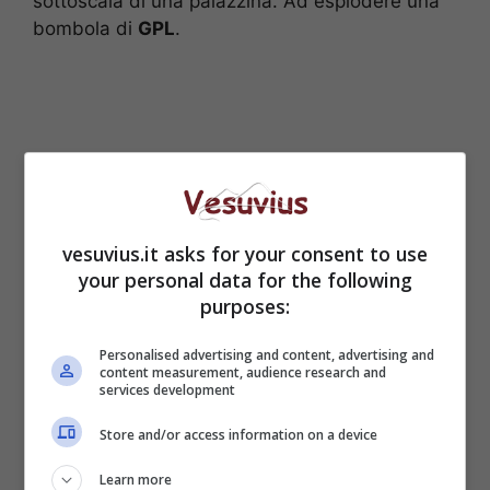
sottoscala di una palazzina. Ad esplodere una
bombola di
GPL
.
vesuvius.it asks for your consent to use
your personal data for the following
purposes:
Personalised advertising and content, advertising and
Leggi anche->
Meteo, brusco crollo delle
content measurement, audience research and
services development
temperature: allerta in quattro regioni italiane
Store and/or access information on a device
Si registrano al momento danni alle murature
Learn more
interne ed esterne dell’edificio, senza per