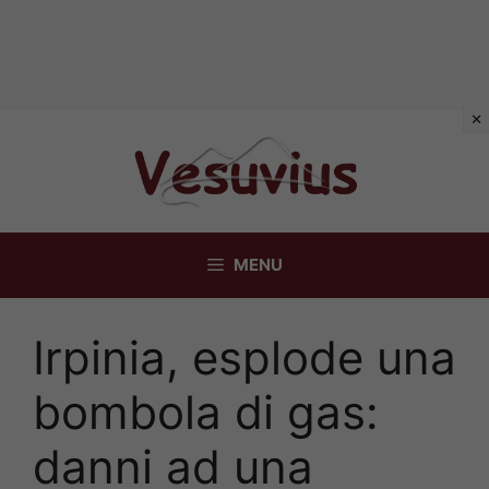
Vai
al
contenuto
MENU
Irpinia, esplode una
bombola di gas:
danni ad una