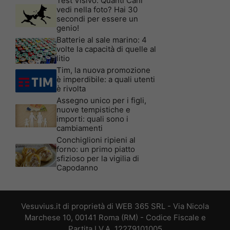
Test Visivo: Quanti Cani
vedi nella foto? Hai 30
secondi per essere un
genio!
Batterie al sale marino: 4
volte la capacità di quelle al
litio
Tim, la nuova promozione
è imperdibile: a quali utenti
è rivolta
Assegno unico per i figli,
nuove tempistiche e
importi: quali sono i
cambiamenti
Conchiglioni ripieni al
forno: un primo piatto
sfizioso per la vigilia di
Capodanno
Vesuvius.it di proprietà di WEB 365 SRL - Via Nicola
Marchese 10, 00141 Roma (RM) - Codice Fiscale e
Partita I.V.A. 12279101005