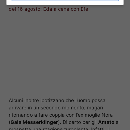
Leggi anche->
Love is in the air, le anticipazioni
del 16 agosto: Eda a cena con Efe
Alcuni inoltre ipotizzano che l’uomo possa
arrivare in un secondo momento, magari
ritornando a fare coppia con l’ex moglie Nora
(
Gaia Messerklinger
). Di certo per gli
Amato
si
prospetta una stagione turbolenta. Infatti, il