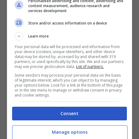
Personalised advertising and content, advertising and
content measurement, audience research and
services development
Store and/or access information on a device
Learn more
I due non saranno più insieme nella sesta stagione (via
Your personal data will be processed and information from
Screenshot)
your device (cookies, unique identifiers, and other device
data) may be stored by, accessed by and shared with 319
partners, or used specifically by this site. We and our partners
Il primo motivo sulla possibile assenza
may use precise geolocation data.
List of partners.
di
Recalcati
potrebbe riguardare la fine della
Some vendors may process your personal data on the basis
storia d’amore tra i due. A quel punto
Tina
of legitimate interest, which you can object to by managing
your options below. Look for a link at the bottom of this page
potrebbe scegliere una nuova relazione
or in the site menu to manage or withdraw consent in privacy
sentimentale., oppure concentrarsi anima e
and cookie settings.
corpo alla ricerca di un lavoro. L’altra ipotesi
sarebbe legata ad un impegno di lavoro
Consent
dell’uomo, che nel corso della serie lo
tratterrebbe a
Londra
.
Manage options