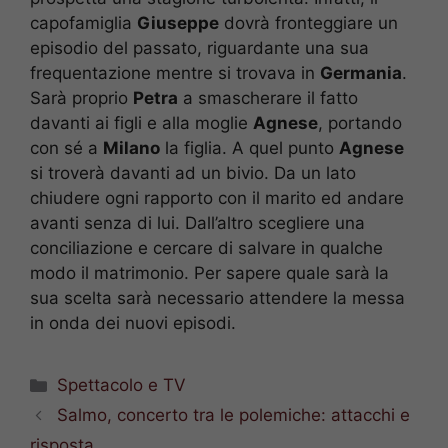
capofamiglia
Giuseppe
dovrà fronteggiare un
episodio del passato, riguardante una sua
frequentazione mentre si trovava in
Germania
.
Sarà proprio
Petra
a smascherare il fatto
davanti ai figli e alla moglie
Agnese
, portando
con sé a
Milano
la figlia. A quel punto
Agnese
si troverà davanti ad un bivio. Da un lato
chiudere ogni rapporto con il marito ed andare
avanti senza di lui. Dall’altro scegliere una
conciliazione e cercare di salvare in qualche
modo il matrimonio. Per sapere quale sarà la
sua scelta sarà necessario attendere la messa
in onda dei nuovi episodi.
Categorie
Spettacolo e TV
Salmo, concerto tra le polemiche: attacchi e
risposta