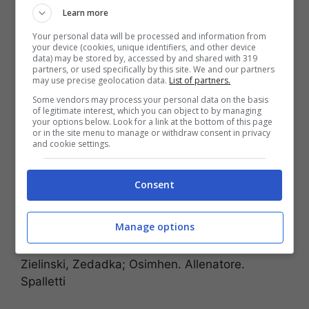
Learn more
Your personal data will be processed and information from
your device (cookies, unique identifiers, and other device
data) may be stored by, accessed by and shared with 319
partners, or used specifically by this site. We and our partners
may use precise geolocation data.
List of partners.
Luciano Spalletti dà indicazioni ai suoi uomini (via account
Some vendors may process your personal data on the basis
of legitimate interest, which you can object to by managing
Twitter ufficiale SSC Napoli)
your options below. Look for a link at the bottom of this page
or in the site menu to manage or withdraw consent in privacy
Bayern Monaco (4-2-3-1)
: Ulreich; Pavard,
and cookie settings.
Upamecano, Nianzou, Stanisic; Goretzka,
Musiala; Gnabry, Coman, Sane; Lewandowski.
Consent
Allenatore: Nagelsmann
Manage options
Napoli (4-2-3-1)
: Contini; Malcuit, Manolas,
Koulibaly, Mario Rui; Lobotka, Elmas; Politano,
Zielinski, Zedadka; Osimhen. Allenatore.
Spalletti