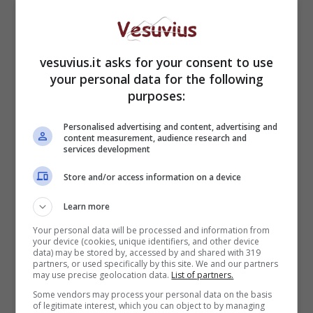
vesuvius.it asks for your consent to use
your personal data for the following
purposes:
Personalised advertising and content, advertising and
content measurement, audience research and
Guardando alla
Campania
, i dati della Regione
services development
sono in linea con quelli nazionali, registrando
Store and/or access information on a device
una diminuzione dei casi. Al netto della
diminuzione, però, la Regione si colloca al primo
Learn more
posto nella graduatoria davanti alla
Lombardia
Your personal data will be processed and information from
e alla
Sicilia
. Guardando all’incidenza dei casi
your device (cookies, unique identifiers, and other device
sul volume erogato, il territorio campano si
data) may be stored by, accessed by and shared with 319
partners, or used specifically by this site. We and our partners
piazza in seconda posizione, subito dietro
may use precise geolocation data.
List of partners.
la
Calabria
, con una quota che si attesta al
Some vendors may process your personal data on the basis
13,1% del totale.
of legitimate interest, which you can object to by managing