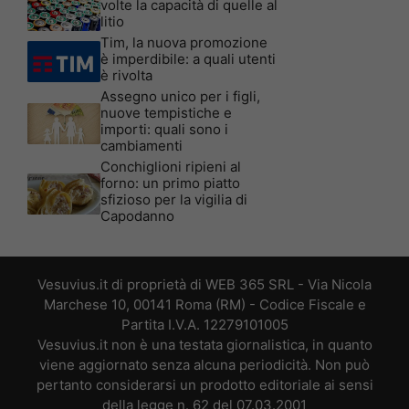
volte la capacità di quelle al
litio
Tim, la nuova promozione
è imperdibile: a quali utenti
è rivolta
Assegno unico per i figli,
nuove tempistiche e
importi: quali sono i
cambiamenti
Conchiglioni ripieni al
forno: un primo piatto
sfizioso per la vigilia di
Capodanno
Vesuvius.it di proprietà di WEB 365 SRL - Via Nicola
Marchese 10, 00141 Roma (RM) - Codice Fiscale e
Partita I.V.A. 12279101005
Vesuvius.it non è una testata giornalistica, in quanto
viene aggiornato senza alcuna periodicità. Non può
pertanto considerarsi un prodotto editoriale ai sensi
della legge n. 62 del 07.03.2001