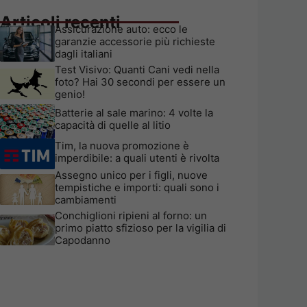
Articoli recenti
Assicurazione auto: ecco le
garanzie accessorie più richieste
dagli italiani
Test Visivo: Quanti Cani vedi nella
foto? Hai 30 secondi per essere un
genio!
Batterie al sale marino: 4 volte la
capacità di quelle al litio
Tim, la nuova promozione è
imperdibile: a quali utenti è rivolta
Assegno unico per i figli, nuove
tempistiche e importi: quali sono i
cambiamenti
Conchiglioni ripieni al forno: un
primo piatto sfizioso per la vigilia di
Capodanno