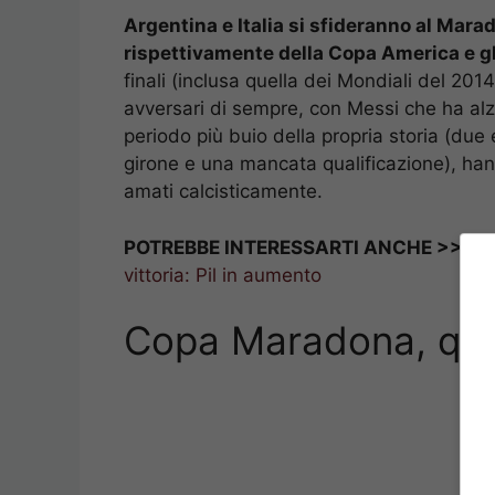
Argentina e Italia si sfideranno al Marad
rispettivamente della Copa America e gl
finali (inclusa quella dei Mondiali del 2014
avversari di sempre, con Messi che ha alzat
periodo più buio della propria storia (due 
girone e una mancata qualificazione), hann
amati calcisticamente.
POTREBBE INTERESSARTI ANCHE >>>
I
vittoria: Pil in aumento
Copa Maradona, qua