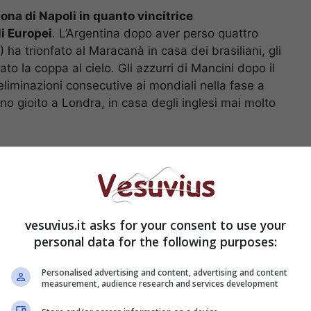
ona di Napoli in quanto vincitrice
i Europei
. L’Argentina dopo aver perso quattro
) ha trionfato al Maracanà in casa dei brasiliani, gli
o la coppa al cielo. Gli azzurri di Mancini dopo il
eliminazioni consecutive ai mondiali nella fase a
o gioito a Londra, in casa degli inglesi mai molto
talia campione, i benefici sull’economia della
ndo si giocherà
vesuvius.it asks for your consent to use your
personal data for the following purposes:
Personalised advertising and content, advertising and content
measurement, audience research and services development