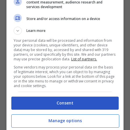
content measurement, audience research and
services development
Store and/or access information on a device
Learn more
Your personal data will be processed and information from
your device (cookies, unique identifiers, and other device
Eda Yildiz
data) may be stored by, accessed by and shared with 319
partners, or used specifically by this site. We and our partners
may use precise geolocation data.
List of partners.
Nella prossima puntata
: Eda sta per partire per
Some vendors may process your personal data on the basis
l’Italia, dove concluderà gli studi e frequenterà
of legitimate interest, which you can object to by managing
un importante tirocinio di architettura del
your options below. Look for a link at the bottom of this page
or in the site menu to manage or withdraw consent in privacy
paesaggio. L’addio provoca in
Serkan
un forte
and cookie settings.
dispiacere, l’uomo
sta molto male
e
le sue
condizioni preoccupano
sua madre. La signora
Consent
Aydan è convinta che il malessere sia causato
dalle nozze di Selin, ormai imminenti, e perciò
chiama subito l’ex fidanzata. Seyfi contatta
Manage options
invece Eda, creando così una scena di grande