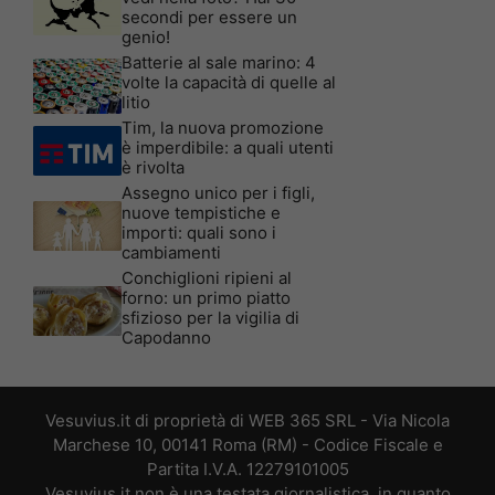
secondi per essere un
genio!
Batterie al sale marino: 4
volte la capacità di quelle al
litio
Tim, la nuova promozione
è imperdibile: a quali utenti
è rivolta
Assegno unico per i figli,
nuove tempistiche e
importi: quali sono i
cambiamenti
Conchiglioni ripieni al
forno: un primo piatto
sfizioso per la vigilia di
Capodanno
Vesuvius.it di proprietà di WEB 365 SRL - Via Nicola
Marchese 10, 00141 Roma (RM) - Codice Fiscale e
Partita I.V.A. 12279101005
Vesuvius.it non è una testata giornalistica, in quanto