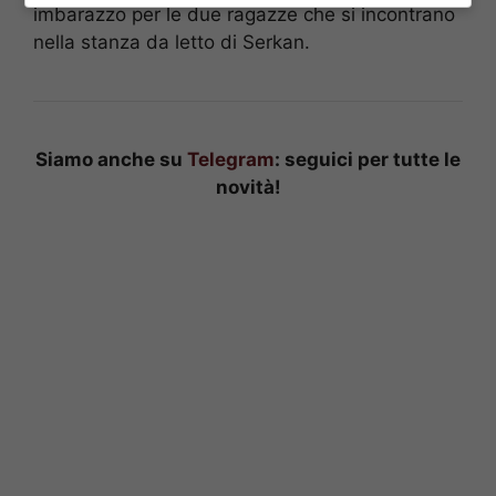
imbarazzo per le due ragazze che si incontrano
nella stanza da letto di Serkan.
Siamo anche su
Telegram
: seguici per tutte le
novità!