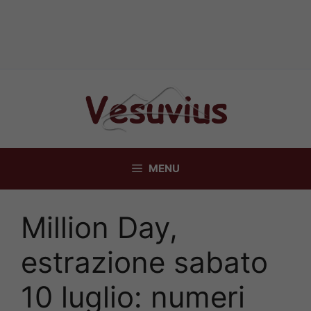
Vai
al
contenuto
MENU
Million Day,
estrazione sabato
10 luglio: numeri