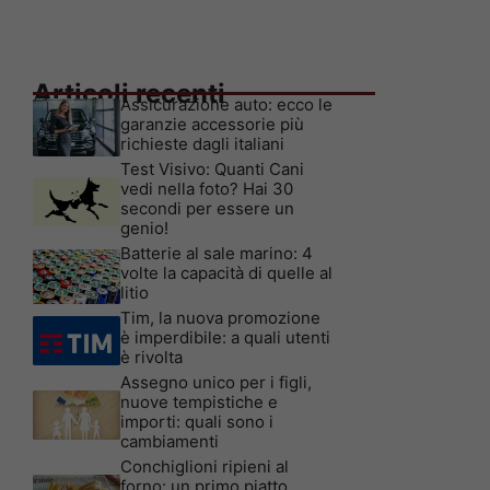
Articoli recenti
Assicurazione auto: ecco le
garanzie accessorie più
richieste dagli italiani
Test Visivo: Quanti Cani
vedi nella foto? Hai 30
secondi per essere un
genio!
Batterie al sale marino: 4
volte la capacità di quelle al
litio
Tim, la nuova promozione
è imperdibile: a quali utenti
è rivolta
Assegno unico per i figli,
nuove tempistiche e
importi: quali sono i
cambiamenti
Conchiglioni ripieni al
forno: un primo piatto