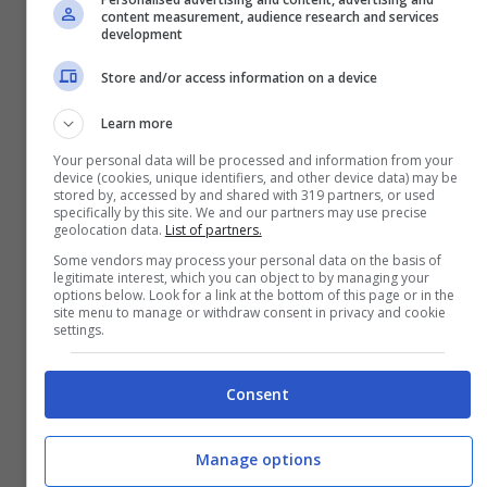
content measurement, audience research and services
ESTRAZIONI
development
Store and/or access information on a device
Learn more
PER 44 ESTRAZIONI
Your personal data will be processed and information from your
device (cookies, unique identifiers, and other device data) may be
stored by, accessed by and shared with 319 partners, or used
specifically by this site. We and our partners may use precise
15
geolocation data.
List of partners.
27
DA 28
Some vendors may process your personal data on the basis of
PER 43 ESTRAZIONI
legitimate interest, which you can object to by managing your
ESTRAZIONI
options below. Look for a link at the bottom of this page or in the
site menu to manage or withdraw consent in privacy and cookie
settings.
19
21
Consent
DA 24
PER 43 ESTRAZIONI
ESTRAZIONI
Manage options