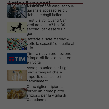
Articoli recenti
Assicurazione auto: ecco le
garanzie accessorie più
richieste dagli italiani
Test Visivo: Quanti Cani
vedi nella foto? Hai 30
secondi per essere un
genio!
Batterie al sale marino: 4
volte la capacità di quelle al
litio
Tim, la nuova promozione
è imperdibile: a quali utenti
è rivolta
Assegno unico per i figli,
nuove tempistiche e
importi: quali sono i
cambiamenti
Conchiglioni ripieni al
forno: un primo piatto
sfizioso per la vigilia di
Capodanno