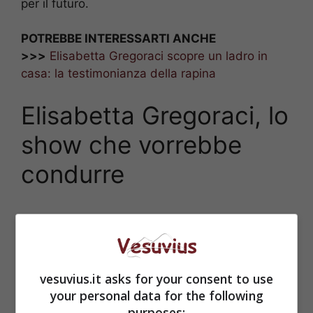
per il futuro.
POTREBBE INTERESSARTI ANCHE
>>>
Elisabetta Gregoraci scopre un ladro in
casa: la testimonianza della rapina
Elisabetta Gregoraci, lo
show che vorrebbe
condurre
vesuvius.it asks for your consent to use
your personal data for the following
purposes: