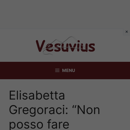
Vai
al
contenuto
MENU
Elisabetta
Gregoraci: “Non
posso fare