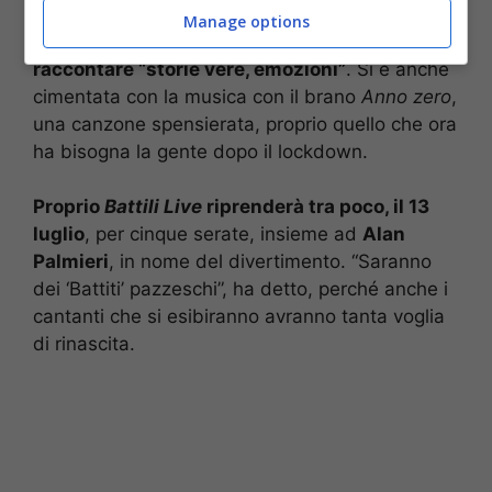
condotto
Made in Sud
, uno show comico, poi
Manage options
Battiti live
, uno musicale, ora vorrebbe un talk,
raccontare “storie vere, emozioni”
. Si è anche
cimentata con la musica con il brano
Anno zero
,
una canzone spensierata, proprio quello che ora
ha bisogna la gente dopo il lockdown.
Proprio
Battili Live
riprenderà tra poco, il 13
luglio
, per cinque serate, insieme ad
Alan
Palmieri
, in nome del divertimento. “Saranno
dei ‘Battiti’ pazzeschi”, ha detto, perché anche i
cantanti che si esibiranno avranno tanta voglia
di rinascita.