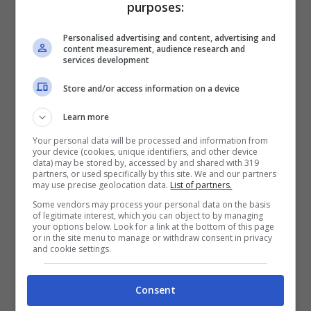
purposes:
Amazon, le grandi
Personalised advertising and content, advertising and
content measurement, audience research and
services development
offerte di luce a Led e
Store and/or access information on a device
ciabatta multipresa
Learn more
Your personal data will be processed and information from
your device (cookies, unique identifiers, and other device
data) may be stored by, accessed by and shared with 319
partners, or used specifically by this site. We and our partners
may use precise geolocation data.
List of partners.
Some vendors may process your personal data on the basis
of legitimate interest, which you can object to by managing
your options below. Look for a link at the bottom of this page
or in the site menu to manage or withdraw consent in privacy
and cookie settings.
Getty Images
Consent