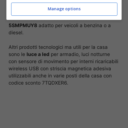
C’è uno sconto anche per l’avviatore batteria
Manage options
auto YABER 22000mAh 2000A, Generatore di
Corrente da 100 W con codice sconto
5SMPMUY8
adatto per veicoli a benzina o a
diesel.
Altri prodotti tecnologici ma utili per la casa
sono le
luce a led
per armadio, luci notturne
con sensore di movimento per interni ricaricabili
wireless USB con striscia magnetica adesiva
utilizzabili anche in varie posti della casa con
codice sconto 7TQDXER6.