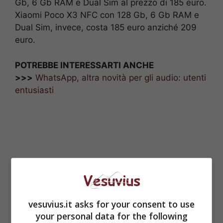
Gb, 6 Gb RAM e Dual Sim al prezzo di 185 euro.
Xiaomi Poco X3 NFC con 128 Gb, 6 Gb RAM e
Dual Sim, invece, costa 185 euro anziché 209
euro.
POTREBBE INTERESSARTI ANCHE
>>>
WhatsApp, altra novità per gli audio: utenti
entusiasti
vesuvius.it asks for your consent to use
your personal data for the following