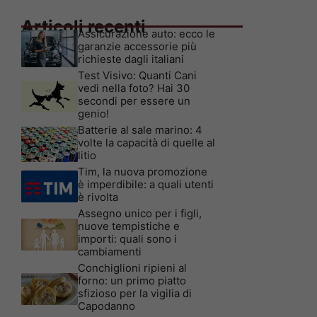
Articoli recenti
Assicurazione auto: ecco le
garanzie accessorie più
richieste dagli italiani
Test Visivo: Quanti Cani
vedi nella foto? Hai 30
secondi per essere un
genio!
Batterie al sale marino: 4
volte la capacità di quelle al
litio
Tim, la nuova promozione
è imperdibile: a quali utenti
è rivolta
Assegno unico per i figli,
nuove tempistiche e
importi: quali sono i
cambiamenti
Conchiglioni ripieni al
forno: un primo piatto
sfizioso per la vigilia di
Capodanno