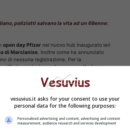
iano, poliziotti salvano la vita ad un 68enne:
un
open day Pfizer
nel nuovo hub inaugurato ieri
 di Marcianise
. Inoltre come ha annunciato
gno di nessuna registrazione. Per la
re all’hub vaccinale con
tessera sanitaria e
9:30
alle ore
21:00
di martedì 29 giugno. Andiamo
ardanti la campagna vaccinale.
De Luca preoccupato:
vesuvius.it asks for your consent to use your
personal data for the following purposes:
 lockdown”
Personalised advertising and content, advertising and content
measurement, audience research and services development