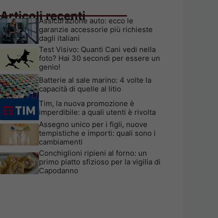
Articoli recenti
Assicurazione auto: ecco le
garanzie accessorie più richieste
dagli italiani
Test Visivo: Quanti Cani vedi nella
foto? Hai 30 secondi per essere un
genio!
Batterie al sale marino: 4 volte la
capacità di quelle al litio
Tim, la nuova promozione è
imperdibile: a quali utenti è rivolta
Assegno unico per i figli, nuove
tempistiche e importi: quali sono i
cambiamenti
Conchiglioni ripieni al forno: un
primo piatto sfizioso per la vigilia di
Capodanno