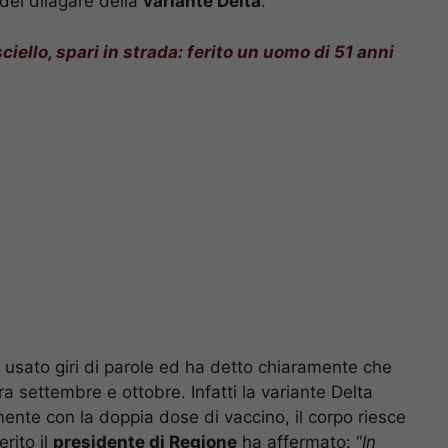
del dilagare della
variante Delta
.
iello, spari in strada: ferito un uomo di 51 anni
ha usato giri di parole ed ha detto chiaramente che
tra settembre e ottobre. Infatti la variante Delta
mente con la doppia dose di vaccino, il corpo riesce
rito il
presidente di Regione
ha affermato: “
In