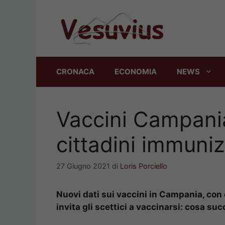
Vai
al
contenuto
CRONACA
ECONOMIA
NEWS
Vaccini Campania,
cittadini immunizz
27 Giugno 2021
di
Loris Porciello
Nuovi dati sui vaccini in Campania, con o
invita gli scettici a vaccinarsi: cosa su