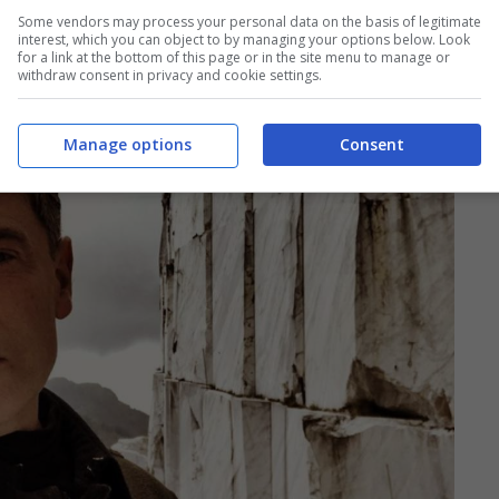
Some vendors may process your personal data on the basis of legitimate
interest, which you can object to by managing your options below. Look
for a link at the bottom of this page or in the site menu to manage or
withdraw consent in privacy and cookie settings.
Manage options
Consent