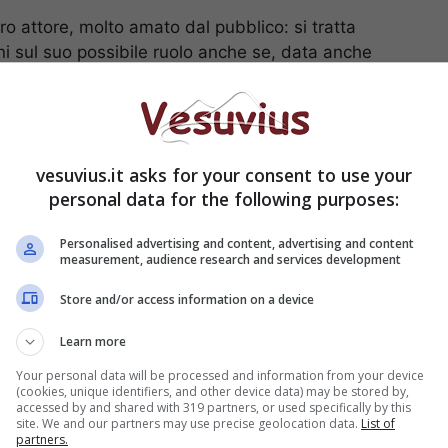
ltro attore, molto amato dal pubblico: si tratta
i sul suo possibile ruolo anche se, data anche
adre di Stefania. Si saprà di più nelle prossime
proveniente proprio dalla tv pubblica.
nore, Ezio costretto ad
vesuvius.it asks for your consent to use your
personal data for the following purposes:
Personalised advertising and content, advertising and content
measurement, audience research and services development
Store and/or access information on a device
Learn more
Your personal data will be processed and information from your device
(cookies, unique identifiers, and other device data) may be stored by,
accessed by and shared with 319 partners, or used specifically by this
site. We and our partners may use precise geolocation data.
List of
partners.