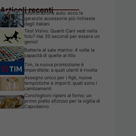
Articoli recenti
Assicurazione auto: ecco le
garanzie accessorie più richieste
dagli italiani
Test Visivo: Quanti Cani vedi nella
foto? Hai 30 secondi per essere un
genio!
Batterie al sale marino: 4 volte la
capacità di quelle al litio
Tim, la nuova promozione è
imperdibile: a quali utenti è rivolta
Assegno unico per i figli, nuove
tempistiche e importi: quali sono i
cambiamenti
Conchiglioni ripieni al forno: un
primo piatto sfizioso per la vigilia di
Capodanno