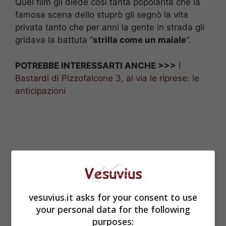
Quel film gli diede così tanta popolarità che la
famosa scena dello stuprò gli segnò la vita
privata tanto che per anni la gente in strada gli
gridava la battuta “
strilla come un maiale
“.
POTREBBE INTERESSARTI ANCHE >>>
I
Bastardi di Pizzofalcone 3, al via le riprese: le
anticipazioni
vesuvius.it asks for your consent to use
your personal data for the following
purposes: