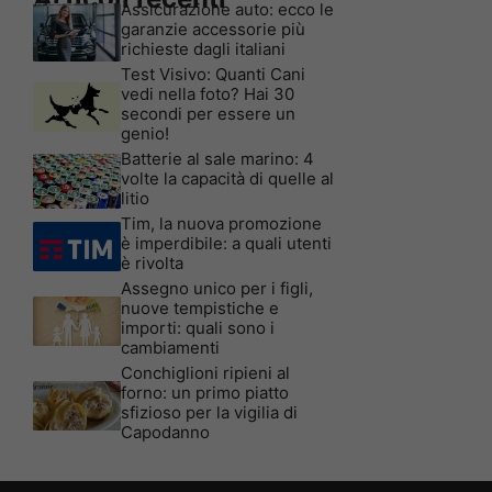
Assicurazione auto: ecco le
garanzie accessorie più
richieste dagli italiani
Test Visivo: Quanti Cani
vedi nella foto? Hai 30
secondi per essere un
genio!
Batterie al sale marino: 4
volte la capacità di quelle al
litio
Tim, la nuova promozione
è imperdibile: a quali utenti
è rivolta
Assegno unico per i figli,
nuove tempistiche e
importi: quali sono i
cambiamenti
Conchiglioni ripieni al
forno: un primo piatto
sfizioso per la vigilia di
Capodanno