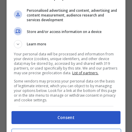
Personalised advertising and content, advertising and
Ned Beatty, i ruoli che
content measurement, audience research and
services development
l’hanno reso celebre
Store and/or access information on a device
Learn more
Your personal data will be processed and information from
your device (cookies, unique identifiers, and other device
data) may be stored by, accessed by and shared with 319
partners, or used specifically by this site. We and our partners
may use precise geolocation data.
List of partners.
Some vendors may process your personal data on the basis
of legitimate interest, which you can object to by managing
your options below. Look for a link at the bottom of this page
or in the site menu to manage or withdraw consent in privacy
and cookie settings.
Getty Images
Consent
Un’altra nota pellicola del cinema americano e