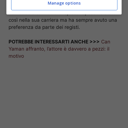
Manage options
mondiale fu
Tutti gli uomini del presidente
ma
non ebbe alcun ruolo di spicco. Spesso è stato
così nella sua carriera ma ha sempre avuto una
preferenza da parte dei registi.
POTREBBE INTERESSARTI ANCHE >>>
Can
Yaman affranto, l’attore è davvero a pezzi: il
motivo