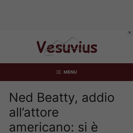
Vai
al
contenuto
MENU
Ned Beatty, addio
all’attore
americano: si è