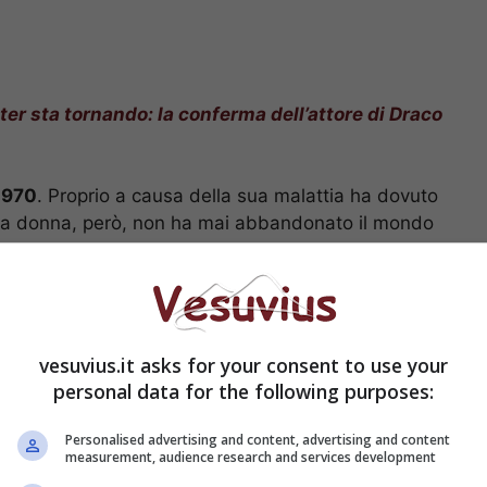
ter sta tornando: la conferma dell’attore di Draco
1970
. Proprio a causa della sua malattia ha dovuto
. La donna, però, non ha mai abbandonato il mondo
rinnovandosi come attrice. Nel 2001 ha debuttato
entovetrine
“, interpretando Lorenza Giraldi. Dopo
nche nelle serie tv ‘
Carabinieri
‘, ‘La Squadra’,
 la luna”, “Medici miei”, “Non smettere di sognare”.
Pupi Avanti, “
Un matrimonio
“.
vesuvius.it asks for your consent to use your
personal data for the following purposes:
 è la scrittrice ed attrice:
Personalised advertising and content, advertising and content
colo
measurement, audience research and services development