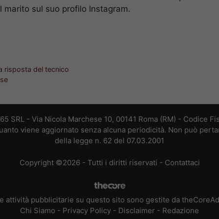
l marito sul suo profilo Instagram.
la risposta del tecnico
ose
365 SRL - Via Nicola Marchese 10, 00141 Roma (RM) - Codice Fis
 quanto viene aggiornato senza alcuna periodicità. Non può perta
della legge n. 62 del 07.03.2001
Copyright ©2026 - Tutti i diritti riservati -
Contattaci
e attività pubblicitarie su questo sito sono gestite da theCoreA
Chi Siamo
-
Privacy Policy
-
Disclaimer
-
Redazione