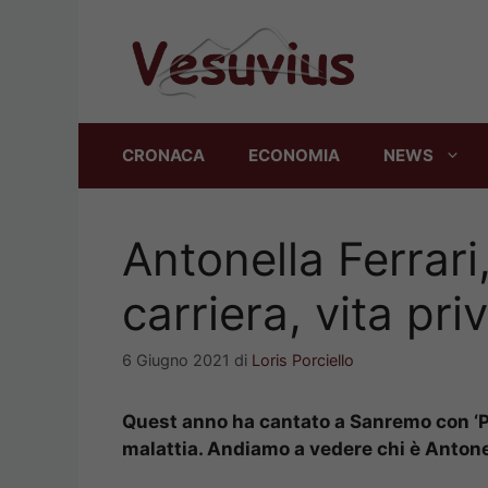
Vai
al
contenuto
CRONACA
ECONOMIA
NEWS
Antonella Ferrari,
carriera, vita pri
6 Giugno 2021
di
Loris Porciello
Quest anno ha cantato a Sanremo con ‘Più 
malattia. Andiamo a vedere chi è Antonel