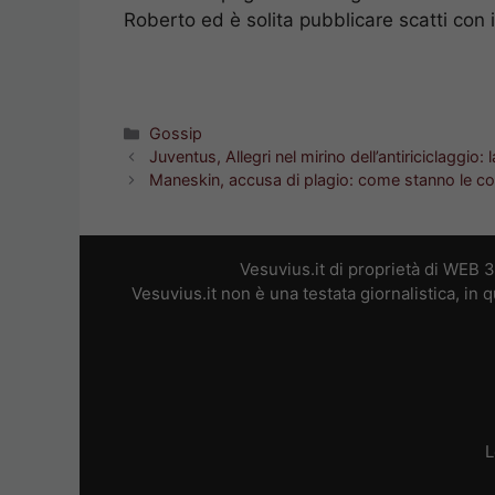
Roberto ed è solita pubblicare scatti con i
Categorie
Gossip
Juventus, Allegri nel mirino dell’antiriciclaggio: 
Maneskin, accusa di plagio: come stanno le c
Vesuvius.it di proprietà di WEB 
Vesuvius.it non è una testata giornalistica, in
L