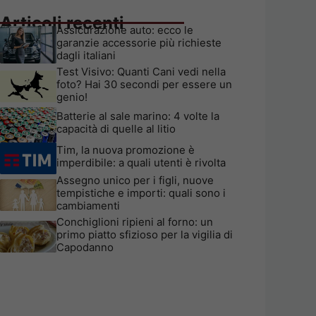
Articoli recenti
Assicurazione auto: ecco le
garanzie accessorie più richieste
dagli italiani
Test Visivo: Quanti Cani vedi nella
foto? Hai 30 secondi per essere un
genio!
Batterie al sale marino: 4 volte la
capacità di quelle al litio
Tim, la nuova promozione è
imperdibile: a quali utenti è rivolta
Assegno unico per i figli, nuove
tempistiche e importi: quali sono i
cambiamenti
Conchiglioni ripieni al forno: un
primo piatto sfizioso per la vigilia di
Capodanno