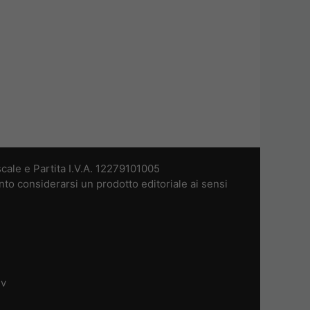
cale e Partita I.V.A. 12279101005
nto considerarsi un prodotto editoriale ai sensi
dv