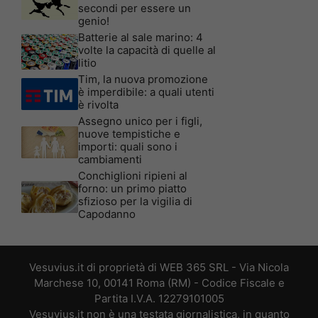
secondi per essere un
genio!
Batterie al sale marino: 4
volte la capacità di quelle al
litio
Tim, la nuova promozione
è imperdibile: a quali utenti
è rivolta
Assegno unico per i figli,
nuove tempistiche e
importi: quali sono i
cambiamenti
Conchiglioni ripieni al
forno: un primo piatto
sfizioso per la vigilia di
Capodanno
Vesuvius.it di proprietà di WEB 365 SRL - Via Nicola
Marchese 10, 00141 Roma (RM) - Codice Fiscale e
Partita I.V.A. 12279101005
Vesuvius.it non è una testata giornalistica, in quanto