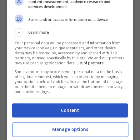
content measurement, audience research and
services development
Store and/or access information on a device
Learn more
Your personal data will be processed and information from
your device (cookies, unique identifiers, and other device
data) may be stored by, accessed by and shared with 319
partners, or used specifically by this site. We and our partners
may use precise geolocation data.
List of partners.
Diletta Leotta, volto simbolo di Dazn (Getty Images)
Some vendors may process your personal data on the basis
of legitimate interest, which you can object to by managing
Da buon amante del calcio c’è un ricordo anche
your options below. Look for a link at the bottom of this page
per
Diego Armando Maradona
e a una frase
or in the site menu to manage or withdraw consent in privacy
and cookie settings.
detta dall’amico Alessandro Siani “Forse proprio
perché loro (i tifosi,
ndr
) non sono più dentro lo
stadio, io ho detto ma che esisto a fare qui”.
Consent
Proprio con il comico e regista napoletano c’è
Manage options
una grande novità: “Prossime avventure? A