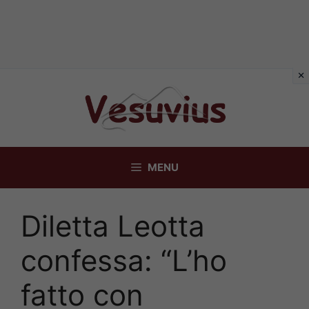
Vai
al
contenuto
MENU
Diletta Leotta
confessa: “L’ho
fatto con