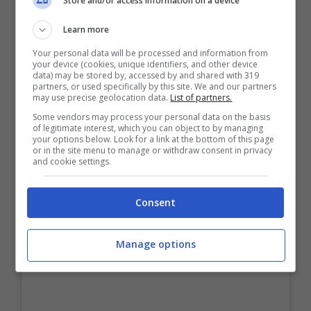
Store and/or access information on a device
Learn more
Your personal data will be processed and information from
your device (cookies, unique identifiers, and other device
data) may be stored by, accessed by and shared with 319
partners, or used specifically by this site. We and our partners
Bisognerà attendere, invece, per chi ha un’età
may use precise geolocation data.
List of partners.
leggermente inferiore qualche altro giorno.
“Per
Some vendors may process your personal data on the basis
la
fascia 40-44
la piattaforma sarà aperta a
of legitimate interest, which you can object to by managing
your options below. Look for a link at the bottom of this page
partire da martedì prossimo,
18 maggio
“
, si
or in the site menu to manage or withdraw consent in privacy
legge nella nota.
and cookie settings.
Consent
Manage options