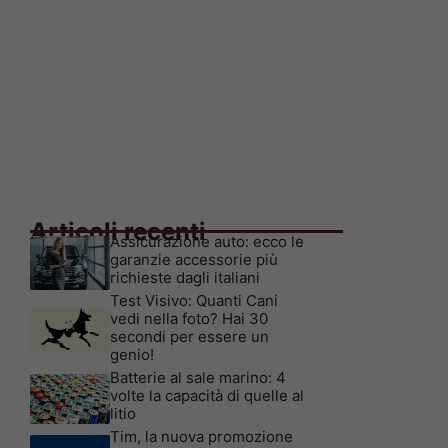
Articoli recenti
Assicurazione auto: ecco le
garanzie accessorie più
richieste dagli italiani
Test Visivo: Quanti Cani
vedi nella foto? Hai 30
secondi per essere un
genio!
Batterie al sale marino: 4
volte la capacità di quelle al
litio
Tim, la nuova promozione