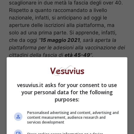
scaglionare in due metà la fascia degli over 40.
Rispetto a quanto raccomandato a livello
nazionale, infatti, si anticipano ad oggi le
aperture delle iscrizioni alla piattaforma, ma
solo ad una prima parte. Si apprende, infatti,
che da oggi
“
15 maggio 2021
, sarà aperta la
piattaforma per le adesioni alla vaccinazione dei
cittadini della fascia di
età 45-49
“
.
LEGGI ANCHE >>>
Coronavirus Campania, il
bollettino Regione di oggi 14 maggio
vesuvius.it asks for your consent to use
your personal data for the following
purposes:
Personalised advertising and content, advertising and
content measurement, audience research and
services development