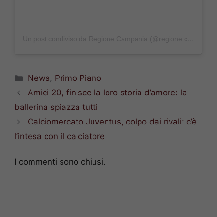
Un post condiviso da Regione Campania (@regione.campania)
Categorie
News
,
Primo Piano
Amici 20, finisce la loro storia d’amore: la
ballerina spiazza tutti
Calciomercato Juventus, colpo dai rivali: c’è
l’intesa con il calciatore
I commenti sono chiusi.