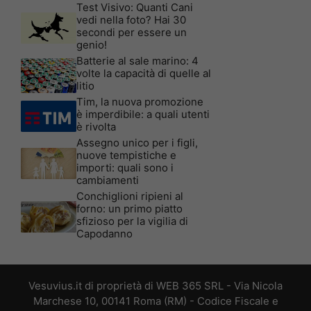
Test Visivo: Quanti Cani
vedi nella foto? Hai 30
secondi per essere un
genio!
Batterie al sale marino: 4
volte la capacità di quelle al
litio
Tim, la nuova promozione
è imperdibile: a quali utenti
è rivolta
Assegno unico per i figli,
nuove tempistiche e
importi: quali sono i
cambiamenti
Conchiglioni ripieni al
forno: un primo piatto
sfizioso per la vigilia di
Capodanno
Vesuvius.it di proprietà di WEB 365 SRL - Via Nicola
Marchese 10, 00141 Roma (RM) - Codice Fiscale e