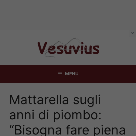
Vai
al
contenuto
MENU
Mattarella sugli
anni di piombo:
“Bisogna fare piena