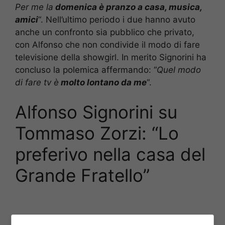
Per me la
domenica è pranzo a casa, musica,
amici
“. Nell’ultimo periodo i due hanno avuto
anche un confronto sia pubblico che privato,
con Alfonso che non condivide il modo di fare
televisione della showgirl. In merito Signorini ha
concluso la polemica affermando: “
Quel modo
di fare tv è
molto lontano da me
“.
Alfonso Signorini su
Tommaso Zorzi: “Lo
preferivo nella casa del
Grande Fratello”