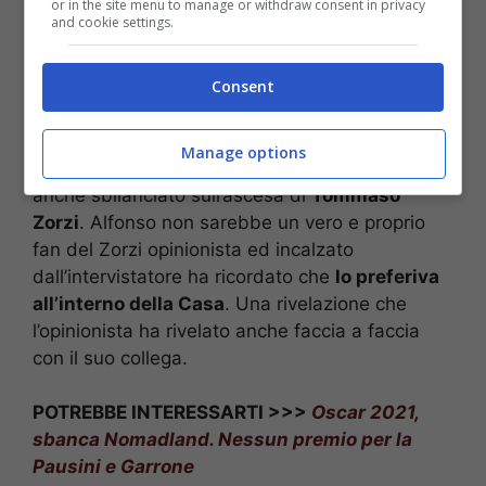
or in the site menu to manage or withdraw consent in privacy
and cookie settings.
Il conduttore del Grande Fratello VIP (Getty Images)
Ma Alfonso Signorini è sempre attivo nel suo
Consent
lavoro e già starebbe pianificando la nuova
edizione del reality
. Infatti Signorini è oramai
Manage options
volto di punta del
Grande Fratello Vip
e si è
anche sbilanciato sull’ascesa di
Tommaso
Zorzi
. Alfonso non sarebbe un vero e proprio
fan del Zorzi opinionista ed incalzato
dall’intervistatore ha ricordato che
lo preferiva
all’interno della Casa
. Una rivelazione che
l’opinionista ha rivelato anche faccia a faccia
con il suo collega.
POTREBBE INTERESSARTI >>>
Oscar 2021,
sbanca Nomadland. Nessun premio per la
Pausini e Garrone