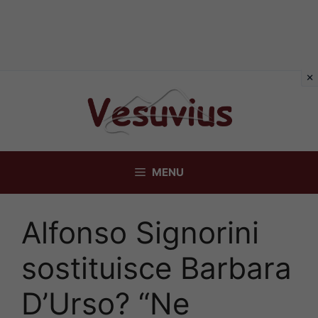
Vai
al
contenuto
MENU
Alfonso Signorini
sostituisce Barbara
D’Urso? “Ne