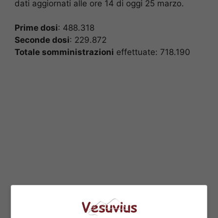
dati aggiornati alle ore 14 di oggi 25 marzo.
Prime dosi
: 488.318
Seconde dosi
: 229.872
Totale somministrazioni
effettuate: 718.190
Si segnala inoltre che per quanto riguarda gli
over 80, la percentuale dei vaccinati è del