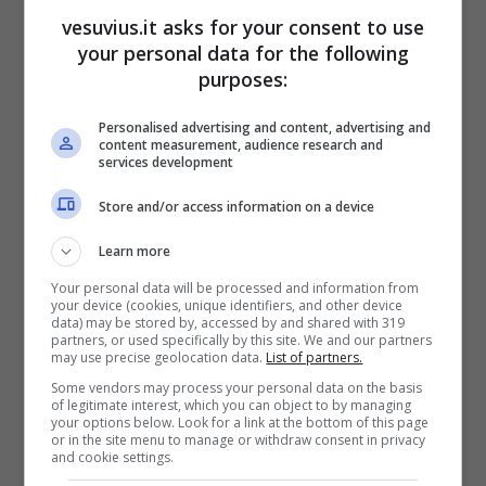
vesuvius.it asks for your consent to use
60,7%. La percentuale del personale del mondo
your personal data for the following
della scuola (compreso quello delle università) è
purposes:
del 83,51%, infine quella delle forze dell’ordine
raggiunge il 79,4%.
Personalised advertising and content, advertising and
content measurement, audience research and
LEGGI ANCHE –>
Campania, ecco il
services development
‘passaporto vaccinale’: come funziona
Store and/or access information on a device
Learn more
Your personal data will be processed and information from
your device (cookies, unique identifiers, and other device
data) may be stored by, accessed by and shared with 319
partners, or used specifically by this site. We and our partners
may use precise geolocation data.
List of partners.
Some vendors may process your personal data on the basis
of legitimate interest, which you can object to by managing
your options below. Look for a link at the bottom of this page
or in the site menu to manage or withdraw consent in privacy
and cookie settings.