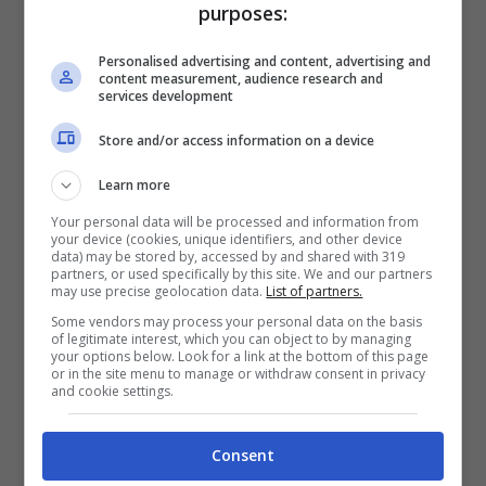
purposes:
Personalised advertising and content, advertising and
content measurement, audience research and
services development
Store and/or access information on a device
Learn more
Your personal data will be processed and information from
your device (cookies, unique identifiers, and other device
data) may be stored by, accessed by and shared with 319
partners, or used specifically by this site. We and our partners
Getty Images
may use precise geolocation data.
List of partners.
Some vendors may process your personal data on the basis
Il sindaco di Sutri, nel viterbese, nonché
of legitimate interest, which you can object to by managing
your options below. Look for a link at the bottom of this page
deputato e candidato a primo cittadino di
or in the site menu to manage or withdraw consent in privacy
Roma, ripensando a qualche mese fa era
and cookie settings.
‘accerchiato’ da persone contagiate come il suo
vicesindaco, la sua assistente e l’autista. Per
Consent
quanto riguarda la malattia che ora deve