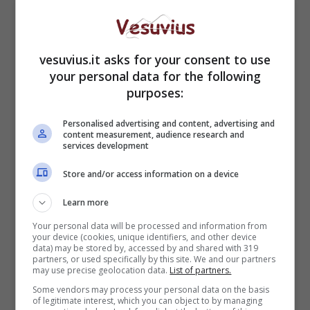
vesuvius.it asks for your consent to use
your personal data for the following
purposes:
Per ciò che concerne la conservazione delle
fatture elettroniche
relative al 2019, invece, gli
Personalised advertising and content, advertising and
operatori potranno avere
tre mesi in più a
content measurement, audience research and
services development
disposizione
. In una nota, il Mef ha reso noti i
dettagli di questo allungamento.
Store and/or access information on a device
Learn more
POTREBBE INTERESSARTI ANCHE >>>
Bonus
tv rinnovato: cosa cambia e quali dispositivi
Your personal data will be processed and information from
your device (cookies, unique identifiers, and other device
sostituire
data) may be stored by, accessed by and shared with 319
partners, or used specifically by this site. We and our partners
may use precise geolocation data.
List of partners.
Nel comunicato si legge che si
“tiene conto del
fatto che l’adempimento in oggetto costituisce
Some vendors may process your personal data on the basis
of legitimate interest, which you can object to by managing
una novità nel panorama delle scadenze