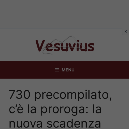
Vai
al
contenuto
MENU
730 precompilato,
c’è la proroga: la
nuova scadenza