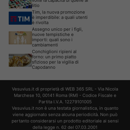
volte la capacità di quelle al
litio
Tim, la nuova promozione
è imperdibile: a quali utenti
è rivolta
Assegno unico per i figli,
nuove tempistiche e
importi: quali sono i
cambiamenti
Conchiglioni ripieni al
forno: un primo piatto
sfizioso per la vigilia di
Capodanno
Vesuvius.it di proprietà di WEB 365 SRL - Via Nicola
Marchese 10, 00141 Roma (RM) - Codice Fiscale e
Partita I.V.A. 12279101005
Vesuvius.it non è una testata giornalistica, in quanto
viene aggiornato senza alcuna periodicità. Non può
pertanto considerarsi un prodotto editoriale ai sensi
della legge n. 62 del 07.03.2001