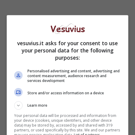
vesuvius.it asks for your consent to use
Napoli, secondo caso
your personal data for the following
Covid in un giorno:
purposes:
Koulibaly in isolamento
Personalised advertising and content, advertising and
content measurement, audience research and
services development
Store and/or access information on a device
Learn more
Your personal data will be processed and information from
your device (cookies, unique identifiers, and other device
data) may be stored by, accessed by and shared with 319
partners, or used specifically by this site. We and our partners
may use precise geolocation data.
List of partners.