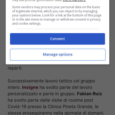
Some vendors may process your personal data on the basis
of legitimate interest, which you can object to by managing
your options below. Look for a link at the bottom of this page
Foto SSC Napoli
or in the site menu to manage or withdraw consent in privacy
and cookie settings.
Le ultime in casa Napoli
– Seduta mattutina
per il Napoli al Training Center. Gli azzurri
Consent
preparano il match di Marassi contro il Genoa in
programma domani alle ore 20.45. La squadra
Manage options
ha lavorato sui campi 1 e 2 iniziando la sessione
con una fase di torello ed esercitazione tattica a
reparti.
Successivamente lavoro tattico col gruppo
intero.
Insigne
ha svolto parte del lavoro
personalizzato e parte in gruppo.
Fabian Ruiz
ha svolto parte delle visite di routine post
Covid-19 presso la Clinica Pineta Grande, le
stesse proseguiranno nella giornata di domani.