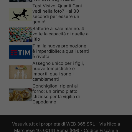
Test Visivo: Quanti Cani
vedi nella foto? Hai 30
secondi per essere un
genio!
Batterie al sale marino: 4
volte la capacità di quelle al
litio
Tim, la nuova promozione
è imperdibile: a quali utenti
è rivolta
Assegno unico per i figli,
nuove tempistiche e
importi: quali sono i
cambiamenti
Conchiglioni ripieni al
forno: un primo piatto
sfizioso per la vigilia di
Capodanno
Vesuvius.it di proprietà di WEB 365 SRL - Via Nicola
Marchese 10, 00141 Roma (RM) - Codice Fiscale e