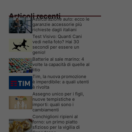
Articoli recenti
Assicurazione auto: ecco le
garanzie accessorie più
richieste dagli italiani
Test Visivo: Quanti Cani
vedi nella foto? Hai 30
secondi per essere un
genio!
Batterie al sale marino: 4
volte la capacità di quelle al
litio
Tim, la nuova promozione
è imperdibile: a quali utenti
è rivolta
Assegno unico per i figli,
nuove tempistiche e
importi: quali sono i
cambiamenti
Conchiglioni ripieni al
forno: un primo piatto
sfizioso per la vigilia di