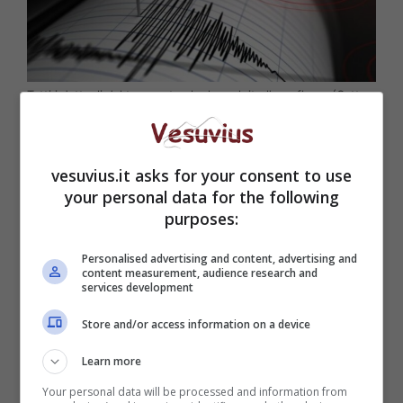
Tutti i dettagli del terremoto che ha colpito l’area flegra (Getty
Images)
Come abbiamo anticipato, il terremoto ha
vesuvius.it asks for your consent to use
colpito
Pozzuoli
durante la giornata odierna.
your personal data for the following
Infatti a riportare la scossa sismica ci ha pensat
purposes:
l’INGV, ossia l’
Istituto Nazionale di Geologia e
Vulcanologia
. Stando ai dati riportati dall’Ingv
Personalised advertising and content, advertising and
la scossa sarebbe stata avvertita intorno alle
content measurement, audience research and
services development
09:09 del mattino
, ed avrebbe raggiunto
l’intensità
2.6 della scala Richter
. Abbiamo
Store and/or access information on a device
quindi subito una scossa si forte da essere
avvertita anche ad Agnano, ma non in grado di
Learn more
creare danni.
Your personal data will be processed and information from