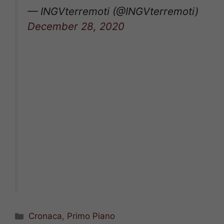
— INGVterremoti (@INGVterremoti)
December 28, 2020
Categorie
Cronaca
,
Primo Piano