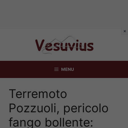
Vai
al
contenuto
MENU
Terremoto
Pozzuoli, pericolo
fango bollente: