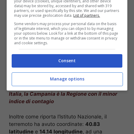
your device (cookies, unique identifiers, and other device
data) may be stored by, accessed by and shared with 319
partners, or used specifically by this site. We and our partners
may use precise geolocation data.
List of partners.
Some vendors may process your personal data on the basis
of legitimate interest, which you can object to by managing
your options below. Look for a link at the bottom of this page
or in the site menu to manage or withdraw consent in privacy
and cookie settings.
Consent
Manage options
POTREBBE INTERESSARTI >>>
Coronavirus
Italia, la Campania è la Regione con il minor
indice di contagio
Inoltre come riporta l’Istituto Nazionale, il
terremoto ha avuto coordinate:
40.83
latitudine
e
14.14 longitudine
, ad una