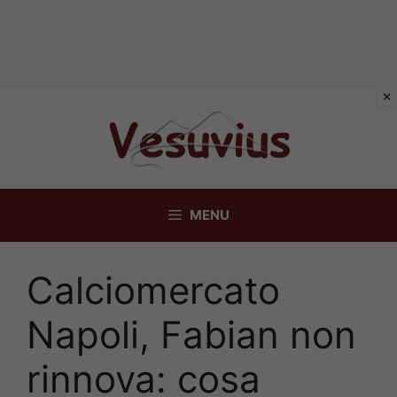
Vai
al
contenuto
MENU
Calciomercato
Napoli, Fabian non
rinnova: cosa