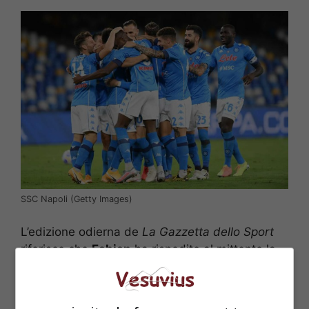
SSC Napoli (Getty Images)
L’edizione odierna de
La Gazzetta dello Sport
riferisce che
Fabian
ha rispedito al mittente la
richiesta del Napoli di prolungare il contratto. I
tentativi del direttore sportivo Cristiano Giuntoli
finora non hanno dato risultati. Il