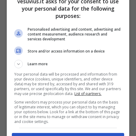
vesuvius.it asks for your consent to use
centrocampista, inoltre, non sembra
your personal data for the following
intenzionato a cambiare idea:
in estate
purposes:
potrebbe esserci
l’addio
. Il numero 8 azzurro
non ha mai nascosto il desiderio di tornare in
Personalised advertising and content, advertising and
Spagna, da dove a lungo Barcellona e Real
content measurement, audience research and
services development
Madrid lo hanno seguito con un certo interesse.
Alle due grandi, se n’è aggiunta un terza:
Store and/or access information on a device
l’
Atletico Madrid
del
Cholo
Simeone, attuale
Learn more
capolista in Liga.
Your personal data will be processed and information from
your device (cookies, unique identifiers, and other device
Il club spagnolo è pronto ad investire su Fabian
data) may be stored by, accessed by and shared with 319
Ruiz, ma De Laurentiis non si siederà al tavolo
partners, or used specifically by this site. We and our partners
may use precise geolocation data.
List of partners.
delle discussioni per meno di
50 milioni di
Some vendors may process your personal data on the basis
euro
. Il Napoli – prosegue il quotidiano –
of legitimate interest, which you can object to by managing
proverà a convincere ancora il calciatore e nelle
your options below. Look for a link at the bottom of this page
or in the site menu to manage or withdraw consent in privacy
prossime settimane è in programma un incontro
and cookie settings.
tra il Ds ed uno degli agenti di Fabian.
L’obiettivo è trovare un’intesa per continuare