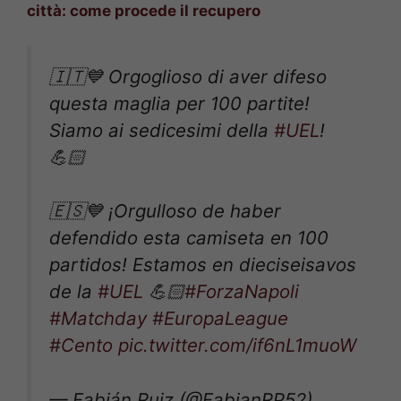
città: come procede il recupero
🇮🇹💙 Orgoglioso di aver difeso
questa maglia per 100 partite!
Siamo ai sedicesimi della
#UEL
!
💪🏻
🇪🇸💙 ¡Orgulloso de haber
defendido esta camiseta en 100
partidos! Estamos en dieciseisavos
de la
#UEL
💪🏻
#ForzaNapoli
#Matchday
#EuropaLeague
#Cento
pic.twitter.com/if6nL1muoW
— Fabián Ruiz (@FabianRP52)