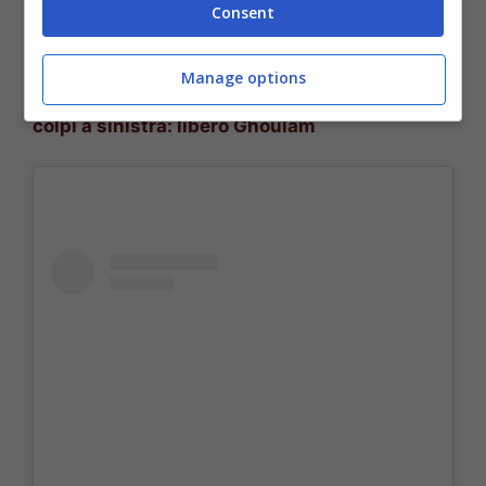
Consent
insieme, Gattuso crede molto in lui e privarsene
renderebbe tutto più difficile.
Manage options
LEGGI ANCHE –>
Calciomercato Napoli, due
colpi a sinistra: libero Ghoulam