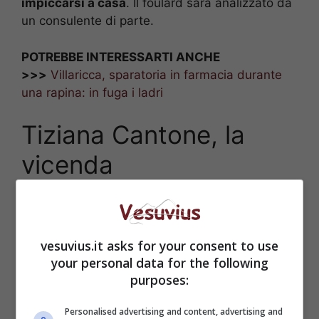
impiccarsi a casa
. Il foulard sarà analizzato da
un consulente di parte.
POTREBBE INTERESSARTI ANCHE
>>>
Villaricca, sparatoria in farmacia durante
una rapina: in fuga i ladri
Tiziana Cantone, la
vicenda
vesuvius.it asks for your consent to use
your personal data for the following
purposes:
Personalised advertising and content, advertising and