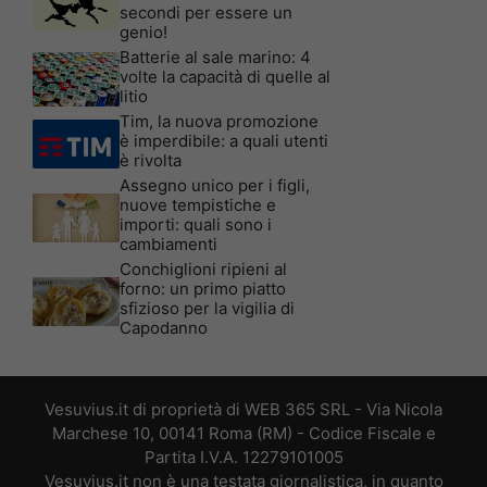
secondi per essere un
genio!
Batterie al sale marino: 4
volte la capacità di quelle al
litio
Tim, la nuova promozione
è imperdibile: a quali utenti
è rivolta
Assegno unico per i figli,
nuove tempistiche e
importi: quali sono i
cambiamenti
Conchiglioni ripieni al
forno: un primo piatto
sfizioso per la vigilia di
Capodanno
Vesuvius.it di proprietà di WEB 365 SRL - Via Nicola
Marchese 10, 00141 Roma (RM) - Codice Fiscale e
Partita I.V.A. 12279101005
Vesuvius.it non è una testata giornalistica, in quanto