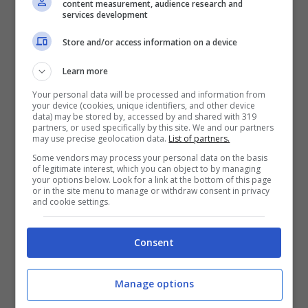
content measurement, audience research and
services development
Store and/or access information on a device
Tiziana Cantone era una ragazza di Mugnano di
Learn more
Napoli presente in un video dove aveva dei
Your personal data will be processed and information from
rapporti sessuali con il fidanzato.
Fu lei a
your device (cookies, unique identifiers, and other device
data) may be stored by, accessed by and shared with 319
denunciare tutto alle autorità competente per
partners, or used specifically by this site. We and our partners
richiedere la rimozione dal web
e ogni sul
may use precise geolocation data.
List of partners.
traccia di quel video. Tiziana era tormentata da
Some vendors may process your personal data on the basis
of legitimate interest, which you can object to by managing
quelle immagini che sarebbero dovute rimanere
your options below. Look for a link at the bottom of this page
primate, poi il tragico epilogo.
or in the site menu to manage or withdraw consent in privacy
and cookie settings.
Sulla sua morte sono stati vari i filoni
giudiziari aperti e chiusi come quello per
Consent
l’istigazione al suicidio
nei confronti di altri
uomini che facevano parte di chat private
Manage options
dov’era presente anche la ragazza. È ancora