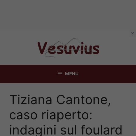
Vai
al
contenuto
MENU
Tiziana Cantone,
caso riaperto:
indagini sul foulard