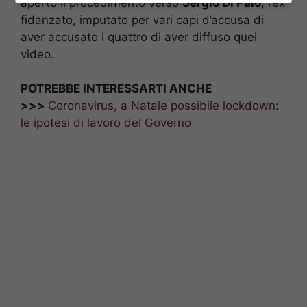
aperto il procedimento verso
Sergio Di Palo
, l’ex
fidanzato, imputato per vari capi d’accusa di
aver accusato i quattro di aver diffuso quei
video.
POTREBBE INTERESSARTI ANCHE
>>>
Coronavirus, a Natale possibile lockdown:
le ipotesi di lavoro del Governo