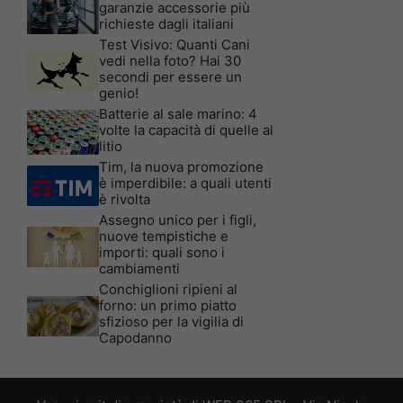
garanzie accessorie più
richieste dagli italiani
Test Visivo: Quanti Cani
vedi nella foto? Hai 30
secondi per essere un
genio!
Batterie al sale marino: 4
volte la capacità di quelle al
litio
Tim, la nuova promozione
è imperdibile: a quali utenti
è rivolta
Assegno unico per i figli,
nuove tempistiche e
importi: quali sono i
cambiamenti
Conchiglioni ripieni al
forno: un primo piatto
sfizioso per la vigilia di
Capodanno