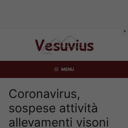
Vai
al
contenuto
MENU
Coronavirus,
sospese attività
allevamenti visoni