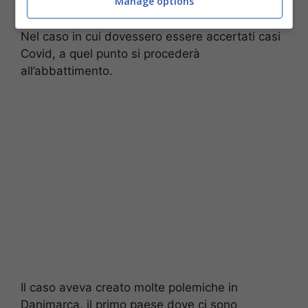
Manage options
spiaggia. In caso di infezioni sospette l’autorità
competente porrà sotto sequestro l’allevamento.
Nel caso in cui dovessero essere accertati casi
Covid, a quel punto si procederà
all’abbattimento.
Il caso aveva creato molte polemiche in
Danimarca, il primo paese dove ci sono