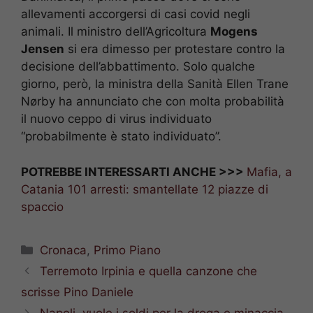
allevamenti accorgersi di casi covid negli
animali. Il ministro dell’Agricoltura
Mogens
Jensen
si era dimesso per protestare contro la
decisione dell’abbattimento. Solo qualche
giorno, però, la ministra della Sanità Ellen Trane
Nørby ha annunciato che con molta probabilità
il nuovo ceppo di virus individuato
“probabilmente è stato individuato”.
POTREBBE INTERESSARTI ANCHE >>>
Mafia, a
Catania 101 arresti: smantellate 12 piazze di
spaccio
Categorie
Cronaca
,
Primo Piano
Terremoto Irpinia e quella canzone che
scrisse Pino Daniele
Napoli, vuole i soldi per la droga e minaccia