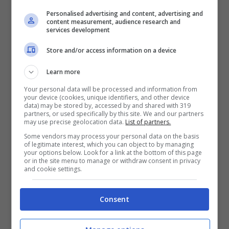
Personalised advertising and content, advertising and
content measurement, audience research and
services development
Store and/or access information on a device
Learn more
Your personal data will be processed and information from
your device (cookies, unique identifiers, and other device
data) may be stored by, accessed by and shared with 319
partners, or used specifically by this site. We and our partners
— Adnkronos (@Adnkronos)
may use precise geolocation data.
List of partners.
November 23, 2020
Some vendors may process your personal data on the basis
of legitimate interest, which you can object to by managing
your options below. Look for a link at the bottom of this page
or in the site menu to manage or withdraw consent in privacy
and cookie settings.
Non è escluso però che anche nel nostro
Consent
paese possano esserci abbattimenti
come in
Grecia e in Danimarca ma sarà solo l’ultima