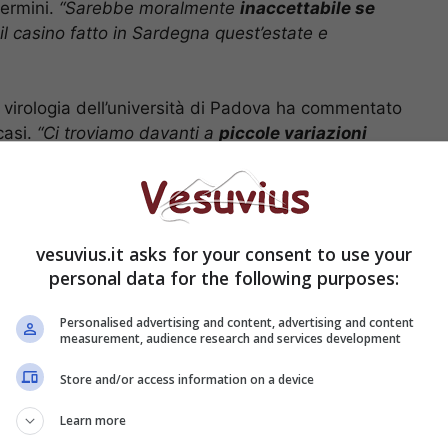
termini.
“Sarebbe moralmente
inaccettabile se
o il casino fatto in Sardegna quest’estate e
e virologia dell’università di Padova ha commentato
casi.
“Ci troviamo davanti a
piccole variazioni
i
. Sicuramente le misure hanno avuto l’effetto di
ssima settimana vedremo se la curva inizierà a
vesuvius.it asks for your consent to use your
oronavirus, Azzolina: “Mi rivolgo agli studenti, non
personal data for the following purposes:
Personalised advertising and content, advertising and content
e di Crisanti
measurement, audience research and services development
Store and/or access information on a device
Learn more