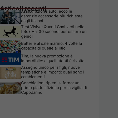
Articoli recenti
Assicurazione auto: ecco le
garanzie accessorie più richieste
dagli italiani
Test Visivo: Quanti Cani vedi nella
foto? Hai 30 secondi per essere un
genio!
Batterie al sale marino: 4 volte la
capacità di quelle al litio
Tim, la nuova promozione è
imperdibile: a quali utenti è rivolta
Assegno unico per i figli, nuove
tempistiche e importi: quali sono i
cambiamenti
Conchiglioni ripieni al forno: un
primo piatto sfizioso per la vigilia di
Capodanno