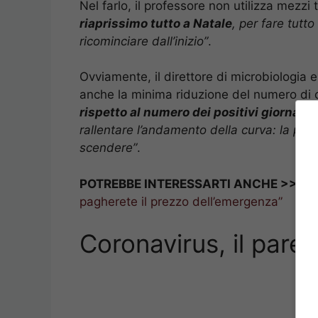
Nel farlo, il professore non utilizza mezzi 
riaprissimo tutto a Natale
, per fare tutt
ricominciare dall’inizio”
.
Ovviamente, il direttore di microbiologia 
anche la minima riduzione del numero di 
rispetto al numero dei positivi giornalier
rallentare l’andamento della curva: la pro
scendere”
.
POTREBBE INTERESSARTI ANCHE >>>
C
pagherete il prezzo dell’emergenza”
Coronavirus, il parer