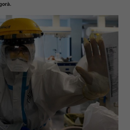
gorà.