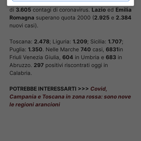
seguire c’è il
Veneto
, che registra un incremento
di
3.605
contagi di coronavirus.
Lazio
ed
Emilia
Romagna
superano quota 2000 (
2.925
e
2.384
nuovi casi).
Toscana:
2.478
; Liguria:
1.209
; Sicilia:
1.707
;
Puglia:
1.350
. Nelle Marche
740
casi,
6831
in
Friuli Venezia Giulia,
604
in Umbria e
683
in
Abruzzo.
297
positivi riscontrati oggi in
Calabria.
POTREBBE INTERESSARTI >>>
Covid,
Campania e Toscana in zona rossa: sono nove
le regioni arancioni