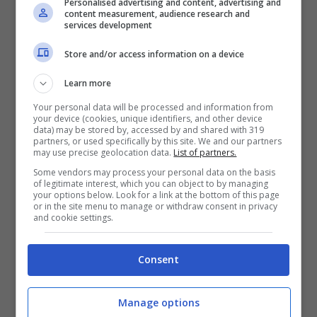
Personalised advertising and content, advertising and
sono stati effettuati
254.908 tamponi
, il tasso
content measurement, audience research and
services development
di positività
scende dello -0,1%
e arriva al
16,0%
.
60
nuovi ingressi in terapia intensiva,
Store and/or access information on a device
1.041
ulteriori ricoveri in degenza ordinaria.
Learn more
Your personal data will be processed and information from
your device (cookies, unique identifiers, and other device
data) may be stored by, accessed by and shared with 319
partners, or used specifically by this site. We and our partners
may use precise geolocation data.
List of partners.
Some vendors may process your personal data on the basis
of legitimate interest, which you can object to by managing
your options below. Look for a link at the bottom of this page
or in the site menu to manage or withdraw consent in privacy
and cookie settings.
Consent
10.634 nuovi casi soltanto in Lombardia
,
Manage options
5.258
in
Piemonte
e
4.079
in
Campania
. A