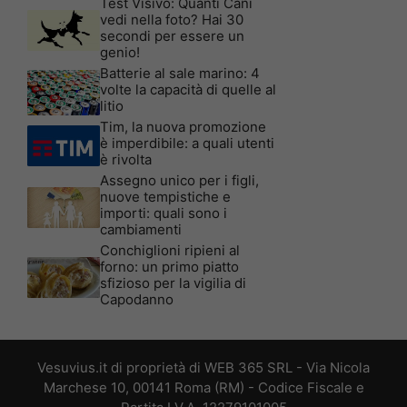
Test Visivo: Quanti Cani
vedi nella foto? Hai 30
secondi per essere un
genio!
Batterie al sale marino: 4
volte la capacità di quelle al
litio
Tim, la nuova promozione
è imperdibile: a quali utenti
è rivolta
Assegno unico per i figli,
nuove tempistiche e
importi: quali sono i
cambiamenti
Conchiglioni ripieni al
forno: un primo piatto
sfizioso per la vigilia di
Capodanno
Vesuvius.it di proprietà di WEB 365 SRL - Via Nicola
Marchese 10, 00141 Roma (RM) - Codice Fiscale e