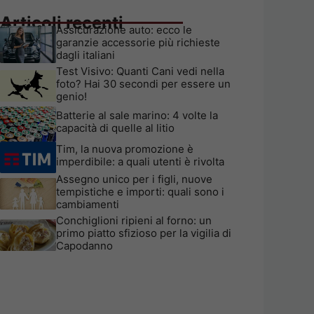
Articoli recenti
Assicurazione auto: ecco le
garanzie accessorie più richieste
dagli italiani
Test Visivo: Quanti Cani vedi nella
foto? Hai 30 secondi per essere un
genio!
Batterie al sale marino: 4 volte la
capacità di quelle al litio
Tim, la nuova promozione è
imperdibile: a quali utenti è rivolta
Assegno unico per i figli, nuove
tempistiche e importi: quali sono i
cambiamenti
Conchiglioni ripieni al forno: un
primo piatto sfizioso per la vigilia di
Capodanno