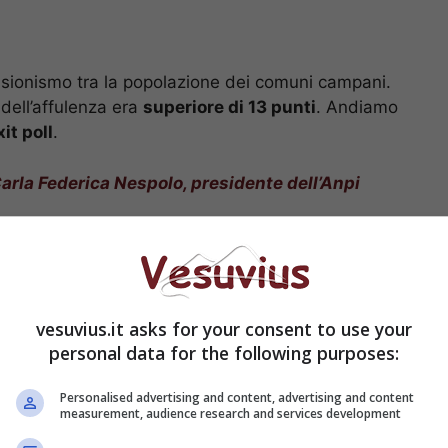
nsionismo tra la popolazione dei comuni campani.
 dell’affulenza era
superiore di 13 punti
. Andiamo
it poll
.
arla Federica Nespolo, presidente dell’Anpi
ballottaggi: al voto anche
vesuvius.it asks for your consent to use your
personal data for the following purposes:
Personalised advertising and content, advertising and content
measurement, audience research and services development