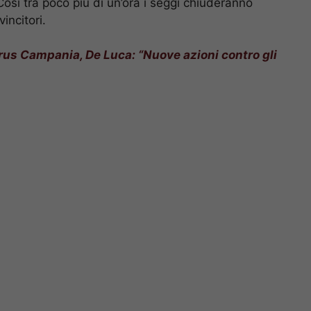
Così tra poco più di un’ora i seggi chiuderanno
incitori.
us Campania, De Luca: “Nuove azioni contro gli