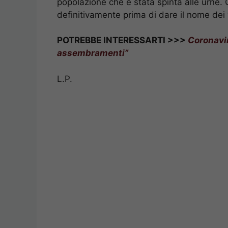
popolazione che è stata spinta alle urne. 
definitivamente prima di dare il nome dei v
POTREBBE INTERESSARTI >>>
Coronavir
assembramenti”
L.P.