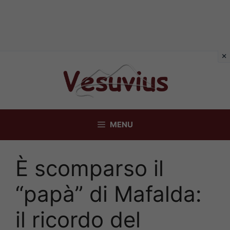
Vai
al
contenuto
MENU
È scomparso il
“papà” di Mafalda:
il ricordo del