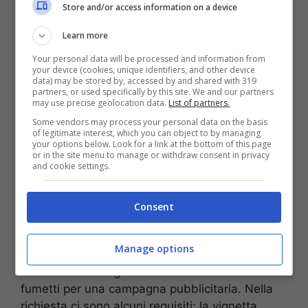
Store and/or access information on a device
Learn more
Your personal data will be processed and information from
your device (cookies, unique identifiers, and other device
data) may be stored by, accessed by and shared with 319
Joaquin Salvador Lavado, creatore di Mafalda (Getty Images)
partners, or used specifically by this site. We and our partners
may use precise geolocation data.
List of partners.
Nato da immigrati spagnoli, deve il
Some vendors may process your personal data on the basis
soprannome Quino
all’omonimia con lo zio
of legitimate interest, which you can object to by managing
your options below. Look for a link at the bottom of this page
Joaquin Tejon
. Proprio lui, pittore e grafico, gli
or in the site menu to manage or withdraw consent in privacy
and cookie settings.
insegnò le tecniche del mestiere. All’età di 22
anni iniziò a pubblicare le prime vignette
satiriche: era il
lontano 1954
e i suoi disegni
Consent
apparsero sul settimanale
Esto Es
.
Manage options
Circa due anni dopo un’azienda di
elettrodomestici gli commissiona una striscia a
fumetti per una campagna pubblicitaria. Nella
richiesta ci sono alcuni requisiti: la vignetta