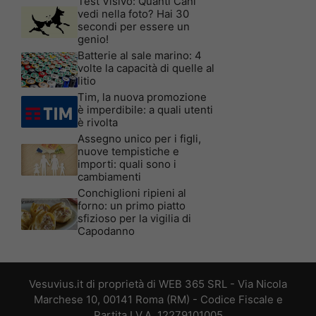
Test Visivo: Quanti Cani
vedi nella foto? Hai 30
secondi per essere un
genio!
Batterie al sale marino: 4
volte la capacità di quelle al
litio
Tim, la nuova promozione
è imperdibile: a quali utenti
è rivolta
Assegno unico per i figli,
nuove tempistiche e
importi: quali sono i
cambiamenti
Conchiglioni ripieni al
forno: un primo piatto
sfizioso per la vigilia di
Capodanno
Vesuvius.it di proprietà di WEB 365 SRL - Via Nicola
Marchese 10, 00141 Roma (RM) - Codice Fiscale e
Partita I.V.A. 12279101005