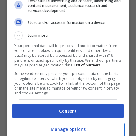
Personalised advertising and content, advertising and
content measurement, audience research and
services development
Store and/or access information on a device
Learn more
Your personal data will be processed and information from
your device (cookies, unique identifiers, and other device
data) may be stored by, accessed by and shared with 319
partners, or used specifically by this site. We and our partners
may use precise geolocation data.
List of partners.
Some vendors may process your personal data on the basis
of legitimate interest, which you can object to by managing
your options below. Look for a link at the bottom of this page
or in the site menu to manage or withdraw consent in privacy
and cookie settings.
Consent
Categorie
Cultura
,
Eventi
Tag
Arenile
,
paci
Manage options
NUOVA ZTL: Tarsia-Pignasecca-Dante