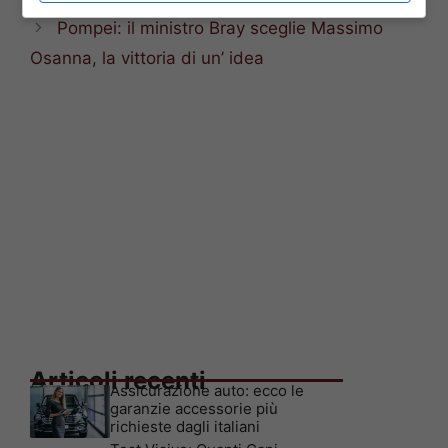
Pompei: il ministro Bray sceglie Massimo
Osanna, la vittoria di un’ idea
Articoli recenti
Assicurazione auto: ecco le
garanzie accessorie più
richieste dagli italiani