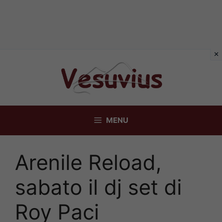
Vai
al
contenuto
MENU
Arenile Reload,
sabato il dj set di
Roy Paci