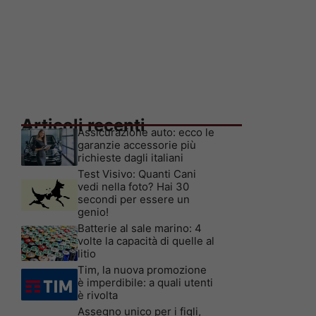
Articoli recenti
Assicurazione auto: ecco le
garanzie accessorie più
richieste dagli italiani
Test Visivo: Quanti Cani
vedi nella foto? Hai 30
secondi per essere un
genio!
Batterie al sale marino: 4
volte la capacità di quelle al
litio
Tim, la nuova promozione
è imperdibile: a quali utenti
è rivolta
Assegno unico per i figli,