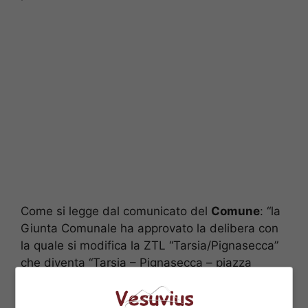
Come si legge dal comunicato del
Comune
: “la
Giunta Comunale ha approvato la delibera con
la quale si modifica la ZTL “Tarsia/Pignasecca”
che diventa “Tarsia – Pignasecca – piazza
Dante”, includendo in detta ZTL anche piazza
Dante.”