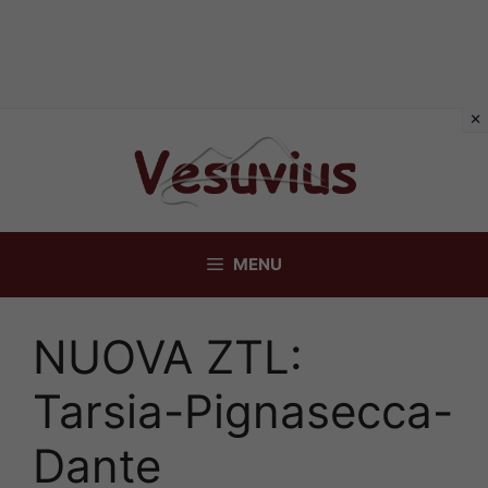
Vai
al
contenuto
MENU
NUOVA ZTL:
Tarsia-Pignasecca-
Dante