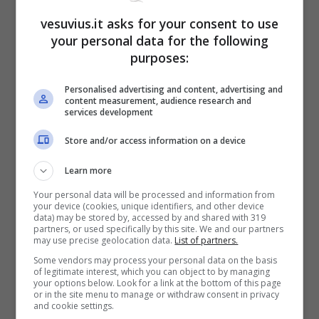
Piazza Dante, dunque, tornerà ad avere il varco
vesuvius.it asks for your consent to use
“tanto odiato” da chi dal Vomero giunge in
your personal data for the following
Centro Città passandovi.
purposes:
Personalised advertising and content, advertising and
content measurement, audience research and
services development
Store and/or access information on a device
Learn more
Your personal data will be processed and information from
your device (cookies, unique identifiers, and other device
data) may be stored by, accessed by and shared with 319
partners, or used specifically by this site. We and our partners
may use precise geolocation data.
List of partners.
Some vendors may process your personal data on the basis
of legitimate interest, which you can object to by managing
your options below. Look for a link at the bottom of this page
or in the site menu to manage or withdraw consent in privacy
and cookie settings.