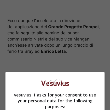
Ecco dunque l’accelerata in direzione
dell’applicazione del
Grande Progetto Pompei
,
che fa seguito alle nomine del super
commissario Nistri e del suo vice Mangani,
anch’esse arrivate dopo un lungo braccio di
ferro tra Bray ed
Enrico Letta
.
vesuvius.it asks for your consent to use
your personal data for the following
purposes: