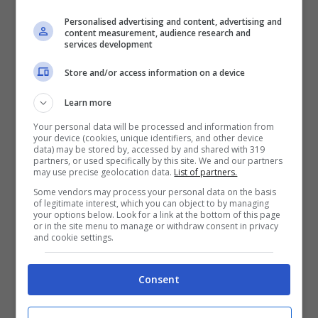
Personalised advertising and content, advertising and
content measurement, audience research and
services development
Il profilo del nuovo Soprintendente
. Professore
di II fascia di Archeologia Classica presso
Store and/or access information on a device
l’Università degli studi della Basilicata e
Learn more
direttore della Scuola di Specializzazione in
Beni Archeologici di Matera. Laureatosi con
Your personal data will be processed and information from
your device (cookies, unique identifiers, and other device
lode nel 1985 in lettere classiche – indirizzo
data) may be stored by, accessed by and shared with 319
archeologico presso l’Università degli Studi di
partners, or used specifically by this site. We and our partners
may use precise geolocation data.
List of partners.
Perugia, vanta una lunga carriera di ricercatore.
Some vendors may process your personal data on the basis
Docente universitario dal 1997, ha insegnato
of legitimate interest, which you can object to by managing
anche in Germania ed in Francia. Tra il 2007 ed
your options below. Look for a link at the bottom of this page
or in the site menu to manage or withdraw consent in privacy
il 2008 è stato anche soprintendente per i Beni
and cookie settings.
Archeologici della Basilicata.
Consent
Personaggio ben visto nel mondo accademico e
apprezzato anche dai professionisti archeologi,