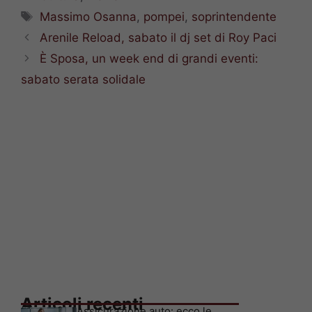
Tag
Massimo Osanna
,
pompei
,
soprintendente
Arenile Reload, sabato il dj set di Roy Paci
È Sposa, un week end di grandi eventi:
sabato serata solidale
Articoli recenti
Assicurazione auto: ecco le