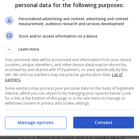
 sparatoria – si è saputo da fonti della Questura –
personal data for the following purposes:
 cominciato quando la pattuglia della polizia di
intimato l’alt alle tre persone che viaggiavano a
Personalised advertising and content, advertising and content
measurement, audience research and services development
 sembrato che i tre si fermassero per farsi
tto a fuoco. Alcuni colpi hanno raggiunto l’auto della
Store and/or access information on a device
Learn more
Your personal data will be processed and information from your device
(cookies, unique identifiers, and other device data) may be stored by,
accessed by and shared with 319 partners, or used specifically by this
site. We and our partners may use precise geolocation data.
List of
partners.
Some vendors may process your personal data on the basis of legitimate
interest, which you can object to by managing your options below. Look
for a link at the bottom of this page or in the site menu to manage or
withdraw consent in privacy and cookie settings.
Manage options
Consent
atamente le sue ferite non sono gravi e credo che in