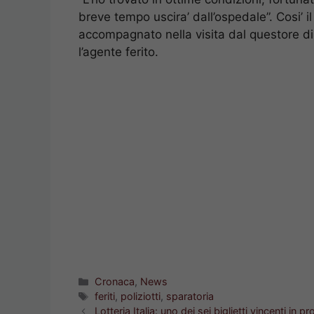
breve tempo uscira’ dall’ospedale”. Cosi’ 
accompagnato nella visita dal questore di
l’agente ferito.
Categorie
Cronaca
,
News
Tag
feriti
,
poliziotti
,
sparatoria
Lotteria Italia: uno dei sei biglietti vincenti in p