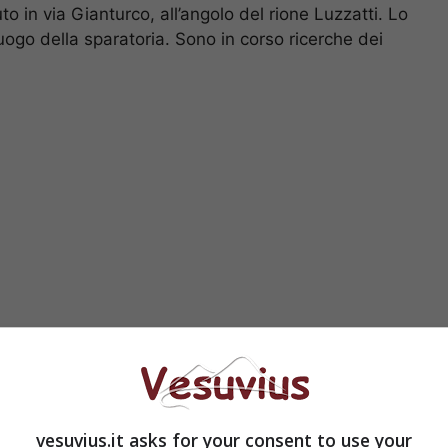
to in via Gianturco, all’angolo del rione Luzzatti. Lo
uogo della sparatoria. Sono in corso ricerche dei
 torace da un colpo di pistola e, trasportato in
hirurgico per l’estrazione del proiettile dal
ziotto e’ cosciente e ha ricevuto la visita del
vesuvius.it asks for your consent to use your