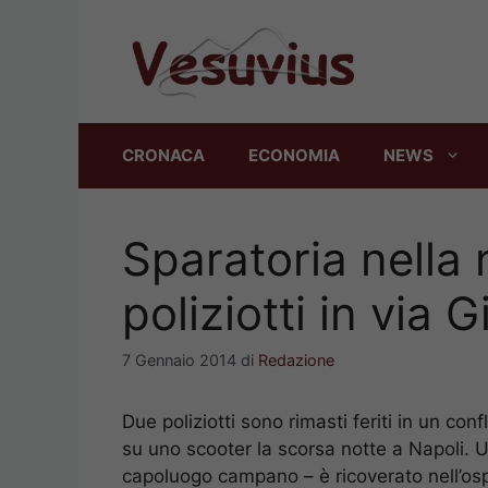
Vai
al
contenuto
CRONACA
ECONOMIA
NEWS
Sparatoria nella n
poliziotti in via 
7 Gennaio 2014
di
Redazione
Due poliziotti sono rimasti feriti in un conf
su uno scooter la scorsa notte a Napoli. U
capoluogo campano – è ricoverato nell’ospe