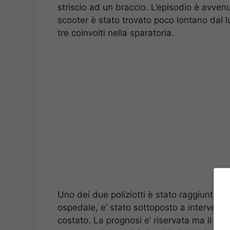
striscio ad un braccio. L’episodio è avvenu
scooter è stato trovato poco lontano dal l
tre coinvolti nella sparatoria.
Uno dei due poliziotti è stato raggiunto al
ospedale, e’ stato sottoposto a intervento c
costato. La prognosi e’ riservata ma il poli