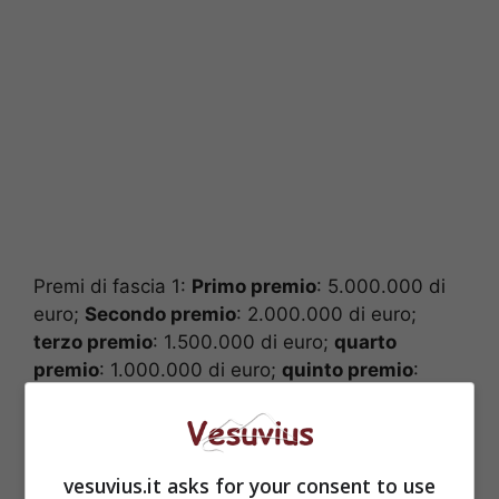
Premi di fascia 1:
Primo premio
: 5.000.000 di
euro;
Secondo premio
: 2.000.000 di euro;
terzo premio
: 1.500.000 di euro;
quarto
premio
: 1.000.000 di euro;
quinto premio
:
500.000 euro;
sesto premio
300.000 euro.
vesuvius.it asks for your consent to use