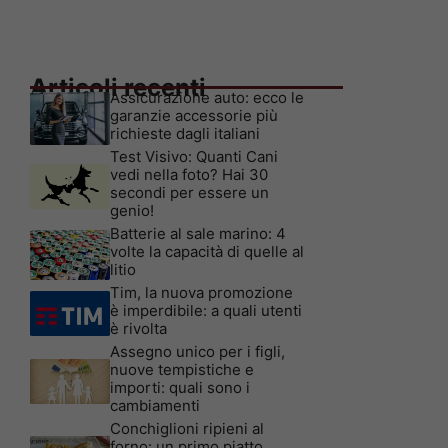
Articoli recenti
Assicurazione auto: ecco le
garanzie accessorie più
richieste dagli italiani
Test Visivo: Quanti Cani
vedi nella foto? Hai 30
secondi per essere un
genio!
Batterie al sale marino: 4
volte la capacità di quelle al
litio
Tim, la nuova promozione
è imperdibile: a quali utenti
è rivolta
Assegno unico per i figli,
nuove tempistiche e
importi: quali sono i
cambiamenti
Conchiglioni ripieni al
forno: un primo piatto