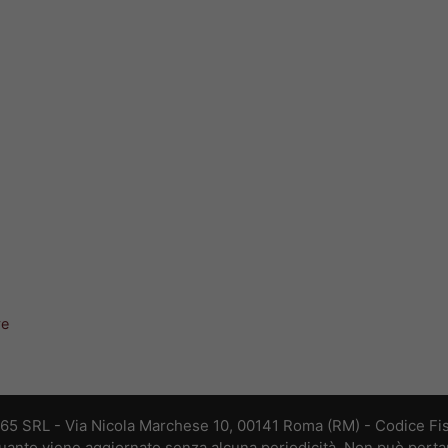
ve
365 SRL - Via Nicola Marchese 10, 00141 Roma (RM) - Codice Fis
 quanto viene aggiornato senza alcuna periodicità. Non può perta