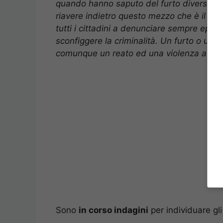
quando hanno saputo del furto diversi citta
riavere indietro questo mezzo che è il sim
tutti i cittadini a denunciare sempre epi
sconfiggere la criminalità. Un furto o una
comunque un reato ed una violenza a cui 
Sono
in corso indagini
per individuare gli