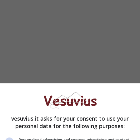
azienda Schiano.
to il proprietario Gino Sorbillo –
e ringrazio i
 sostenuto e aiutato ad avere giustizia. So che
vesuvius.it asks for your consent to use your
er questo furto scrivendolo sul web, mentre altre
personal data for the following purposes:
nunciare l’accaduto e a subire in silenzio. Alla
ella cittadinanza ha pagato. Mi hanno raccontato che
Personalised advertising and content, advertising and content