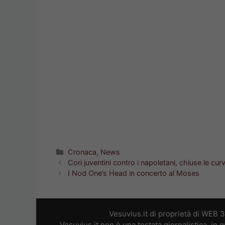
Categorie
Cronaca
,
News
Cori juventini contro i napoletani, chiuse le cur
I Nod One’s Head in concerto al Moses
Vesuvius.it di proprietà di WEB 
Vesuvius.it non è una testata giornalistica, in