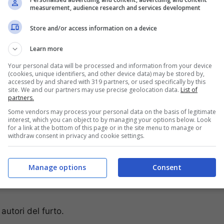
dini del Pallonetto si sono attivati per farmi
measurement, audience research and services development
bolo del mio locale sul Lungomare. Vorrei invitare
sodi del genere perchè solo in questo modo potremo
Store and/or access information on a device
 violenza di qualsiasi entità o valore sono sempre e
Learn more
non bisogna piegarsi
“.
Your personal data will be processed and information from your device
(cookies, unique identifiers, and other device data) may be stored by,
accessed by and shared with 319 partners, or used specifically by this
site. We and our partners may use precise geolocation data.
List of
partners.
Some vendors may process your personal data on the basis of legitimate
interest, which you can object to by managing your options below. Look
for a link at the bottom of this page or in the site menu to manage or
withdraw consent in privacy and cookie settings.
Manage options
Consent
 autori del furto.