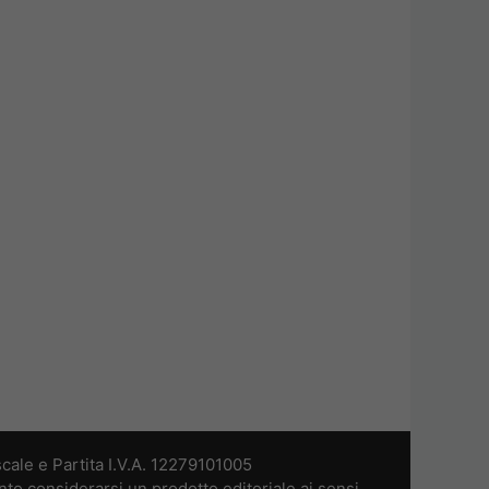
cale e Partita I.V.A. 12279101005
nto considerarsi un prodotto editoriale ai sensi