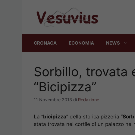
Vai
al
contenuto
CRONACA
ECONOMIA
NEWS
Sorbillo, trovata e
“Bicipizza”
11 Novembre 2013
di
Redazione
La “
bicipizza
” della storica pizzeria “
Sorbi
stata trovata nel cortile di un palazzo nei 