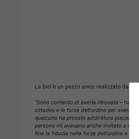
La bici è un pezzo unico realizzato dall’ 
“
Sono contento di averla ritrovata
– ha det
cittadini e le forze dell’ordine per avermi
qualcuno ha provato addirittura piacere p
persone mi avevano anche invitato a non de
fine la fiducia nelle forze dell’ordine e d