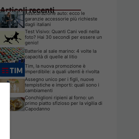
Articoli recenti
Assicurazione auto: ecco le
garanzie accessorie più richieste
dagli italiani
Test Visivo: Quanti Cani vedi nella
foto? Hai 30 secondi per essere un
genio!
Batterie al sale marino: 4 volte la
capacità di quelle al litio
Tim, la nuova promozione è
imperdibile: a quali utenti è rivolta
Assegno unico per i figli, nuove
tempistiche e importi: quali sono i
cambiamenti
Conchiglioni ripieni al forno: un
primo piatto sfizioso per la vigilia di
Capodanno